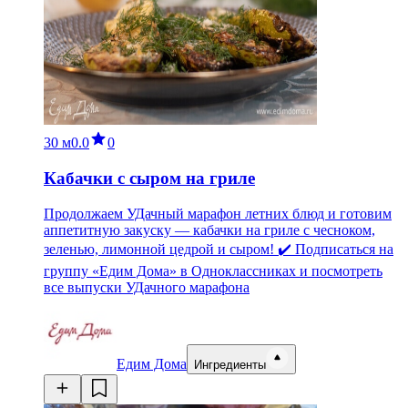
30 м
0.0
0
Кабачки с сыром на гриле
Продолжаем УДачный марафон летних блюд и готовим
аппетитную закуску — кабачки на гриле с чесноком,
зеленью, лимонной цедрой и сыром! ✔️ Подписаться на
группу «Едим Дома» в Одноклассниках и посмотреть
все выпуски УДачного марафона
Едим Дома
Ингредиенты