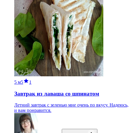
5 м
5
1
Завтрак из лаваша со шпинатом
Летний завтрак с зеленью мне очень по вкусу. Надеюсь,
и вам понравится.