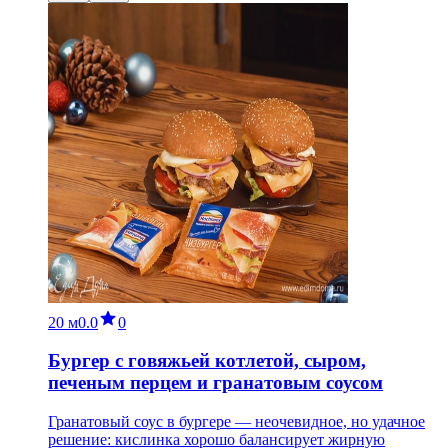
20 м
0.0
0
Бургер с говяжьей котлетой, сыром,
печеным перцем и гранатовым соусом
Гранатовый соус в бургере — неочевидное, но удачное
решение: кислинка хорошо балансирует жирную