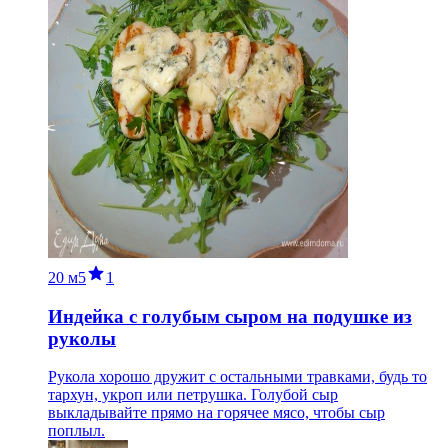
20 м
5
1
Индейка с голубым сыром на подушке из
руколы
Рукола хорошо дружит с остальными травками, будь то
тархун, укроп или петрушка. Голубой сыр
выкладывайте прямо на горячее мясо, чтобы сыр
поплыл.