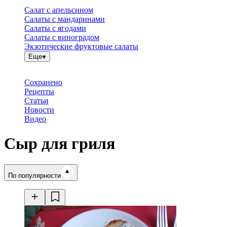
Салат с апельсином
Салаты с мандаринами
Салаты с ягодами
Салаты с виноградом
Экзотические фруктовые салаты
Еще
Сохранено
Рецепты
Статьи
Новости
Видео
Сыр для гриля
Время готовки
По популярности
Ингредиенты
Калорийность
Рецепты