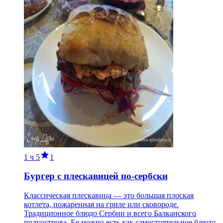
1 ч
5
1
Бургер с плескавицей по-сербски
Классическая плескавица — это большая плоская
котлета, пожаренная на гриле или сковороде.
Традиционное блюдо Сербии и всего Балканского
полуострова. Ее можно есть как самостоятельное блюдо