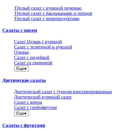
Тёплый салат с куриной печенью
Тёплый салат с баклажанами и перцем
Тёплый салат с морепродуктами
Салаты с мясом
Салат Цезарь с курицей
Салат с телятиной и руколой
Оливье
Салат с индейкой
Салат со свининой
Еще
Диетические салаты
Диетический салат с тунцом консервированным
Диетический куриный салат
Салат с киноа
Салат с грейпфрутом
Еще
Салаты с фруктами