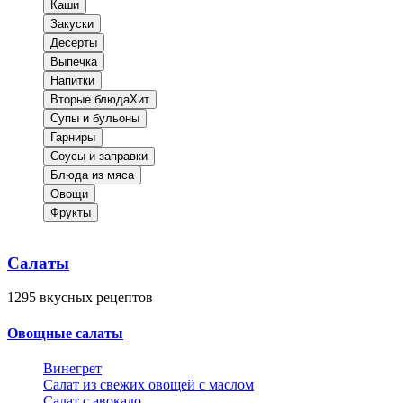
Каши
Закуски
Десерты
Выпечка
Напитки
Вторые блюда
Хит
Супы и бульоны
Гарниры
Соусы и заправки
Блюда из мяса
Овощи
Фрукты
Салаты
1295
вкусных рецептов
Овощные салаты
Винегрет
Салат из свежих овощей с маслом
Салат с авокадо