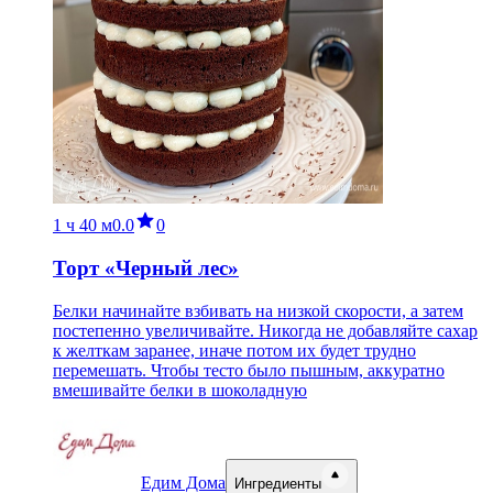
1 ч
40 м
0.0
0
Торт «Черный лес»
Белки начинайте взбивать на низкой скорости, а затем
постепенно увеличивайте. Никогда не добавляйте сахар
к желткам заранее, иначе потом их будет трудно
перемешать. Чтобы тесто было пышным, аккуратно
вмешивайте белки в шоколадную
Едим Дома
Ингредиенты