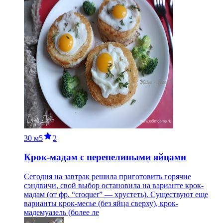
30 м
5
2
Крок-мадам с перепелиными яйцами
Сегодня на завтрак решила приготовить горячие
сэндвичи, свой выбор остановила на варианте крок-
мадам (от фр. “croquer” — хрустеть). Существуют еще
варианты крок-месье (без яйца сверху), крок-
мадемуазель (более ле