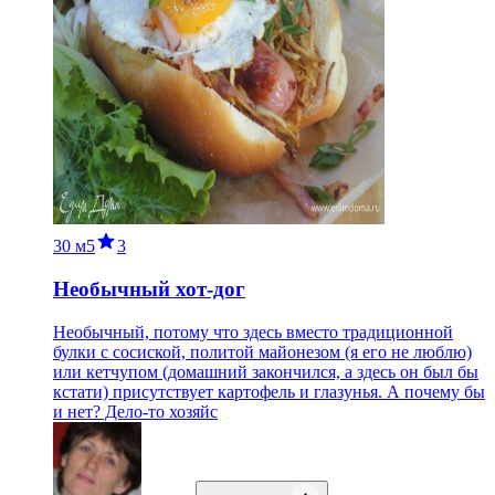
30 м
5
3
Необычный хот-дог
Необычный, потому что здесь вместо традиционной
булки с сосиской, политой майонезом (я его не люблю)
или кетчупом (домашний закончился, а здесь он был бы
кстати) присутствует картофель и глазунья. А почему бы
и нет? Дело-то хозяйс