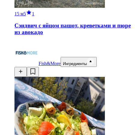
15 м
5
1
Сэндвич с яйцом пашот, креветками и пюре
из авокадо
Fish&More
Ингредиенты