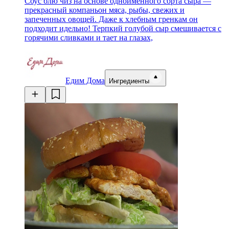
Соус блю чиз на основе одноименного сорта сыра —
прекрасный компаньон мяса, рыбы, свежих и
запеченных овощей. Даже к хлебным гренкам он
подходит идельно! Терпкий голубой сыр смешивается с
горячими сливками и тает на глазах,
Едим Дома
Ингредиенты