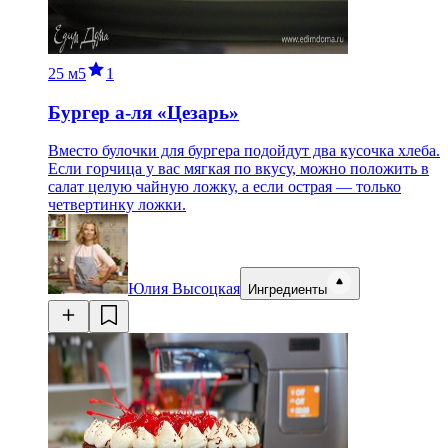
25 м
5
1
Бургер а-ля «Цезарь»
Вместо булочки для бургера подойдут два кусочка хлеба.
Если горчица у вас мягкая по вкусу, можно положить в
салат целую чайную ложку, а если острая — только
четвертинку ложки.
Юлия Высоцкая
Ингредиенты