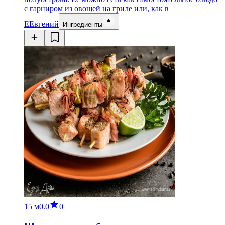
с гарниром из овощей на гриле или, как в
Е
Евгений
Ингредиенты
15 м
0.0
0