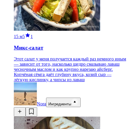
15 м
5
1
Микс-салат
Этот салат у меня получается каждый раз немного иным
— зависит от того, насколько щедро смазываю лаваш
чесночным маслом и как крупно нарезаю айсберг.
Копчёная сёмга даёт глубину вкуса, козий сыр —
лёгкую кислинку, а чипсы из лаваш
Nora
Ингредиенты