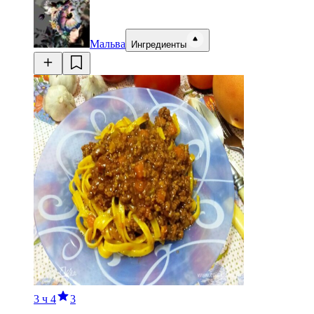
Мальва
Ингредиенты
3 ч
4
3