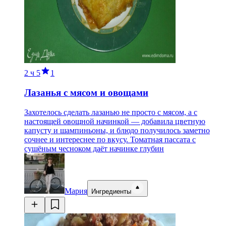
2 ч
5
1
Лазанья с мясом и овощами
Захотелось сделать лазанью не просто с мясом, а с
настоящей овощной начинкой — добавила цветную
капусту и шампиньоны, и блюдо получилось заметно
сочнее и интереснее по вкусу. Томатная пассата с
сушёным чесноком даёт начинке глубин
Мария
Ингредиенты