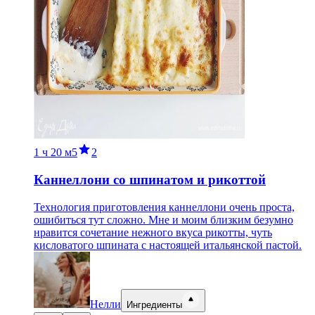
1 ч
20 м
5
2
Каннеллони со шпинатом и рикоттой
Технология приготовления каннеллони очень проста,
ошибиться тут сложно. Мне и моим близким безумно
нравится сочетание нежного вкуса рикотты, чуть
кисловатого шпината с настоящей итальянской пастой.
Нелли
Ингредиенты