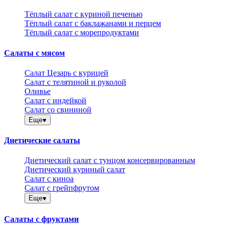
Тёплый салат с куриной печенью
Тёплый салат с баклажанами и перцем
Тёплый салат с морепродуктами
Салаты с мясом
Салат Цезарь с курицей
Салат с телятиной и руколой
Оливье
Салат с индейкой
Салат со свининой
Еще
Диетические салаты
Диетический салат с тунцом консервированным
Диетический куриный салат
Салат с киноа
Салат с грейпфрутом
Еще
Салаты с фруктами