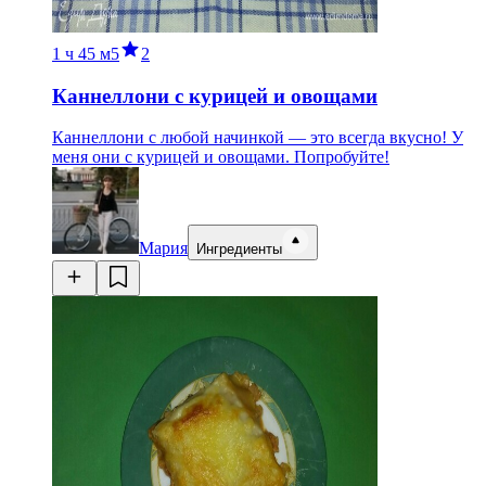
1 ч
45 м
5
2
Каннеллони с курицей и овощами
Каннеллони с любой начинкой — это всегда вкусно! У
меня они с курицей и овощами. Попробуйте!
Мария
Ингредиенты