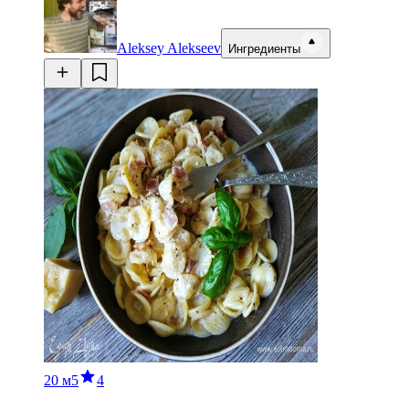
Aleksey Alekseev
Ингредиенты
20 м
5
4