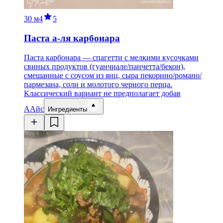
30 м
4
5
Паста а-ля карбонара
Паста карбонара — спагетти с мелкими кусочками
свиных продуктов (гуанчиале/панчетта/бекон),
смешанные с соусом из яиц, сыра пекорино/романо/
пармезана, соли и молотого черного перца.
Классический вариант не предполагает добав
А
Айс
Ингредиенты