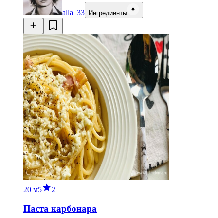
alla_33
Ингредиенты
20 м
5
2
Паста карбонара