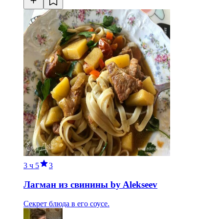
3 ч
5
3
Лагман из свинины by Alekseev
Секрет блюда в его соусе.