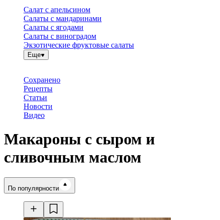
Салат с апельсином
Салаты с мандаринами
Салаты с ягодами
Салаты с виноградом
Экзотические фруктовые салаты
Еще
Сохранено
Рецепты
Статьи
Новости
Видео
Макароны с сыром и
сливочным маслом
Время готовки
По популярности
Ингредиенты
Калорийность
Рецепты