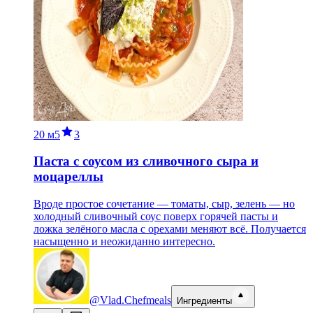
20 м
5
3
Паста с соусом из сливочного сыра и
моцареллы
Вроде простое сочетание — томаты, сыр, зелень — но
холодный сливочный соус поверх горячей пасты и
ложка зелёного масла с орехами меняют всё. Получается
насыщенно и неожиданно интересно.
@Vlad.Chefmeals
Ингредиенты