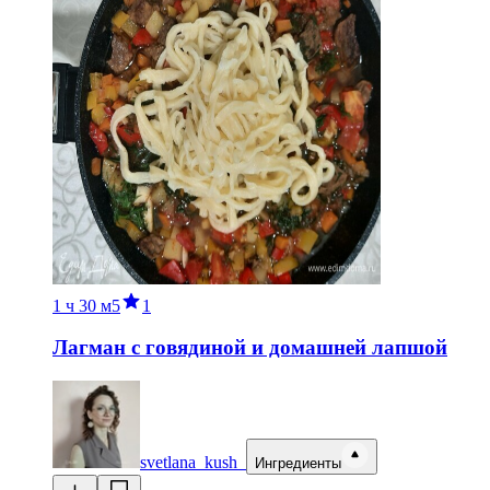
1 ч
30 м
5
1
Лагман с говядиной и домашней лапшой
svetlana_kush_
Ингредиенты