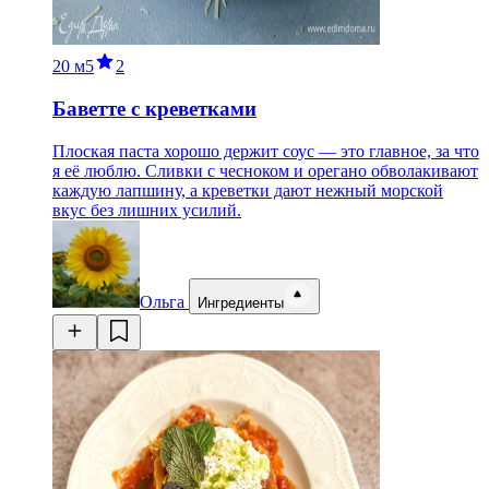
20 м
5
2
Баветте с креветками
Плоская паста хорошо держит соус — это главное, за что
я её люблю. Сливки с чесноком и орегано обволакивают
каждую лапшину, а креветки дают нежный морской
вкус без лишних усилий.
Ольга
Ингредиенты