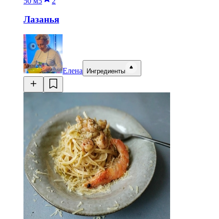
50 м
5
2
Лазанья
Елена
Ингредиенты