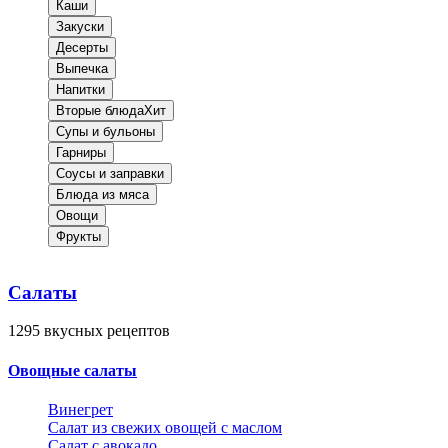
Каши
Закуски
Десерты
Выпечка
Напитки
Вторые блюда
Хит
Супы и бульоны
Гарниры
Соусы и заправки
Блюда из мяса
Овощи
Фрукты
Салаты
1295
вкусных рецептов
Овощные салаты
Винегрет
Салат из свежих овощей с маслом
Салат с авокадо