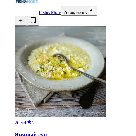
Fish&More
Ингредиенты
20 м
4
2
Яичный суп