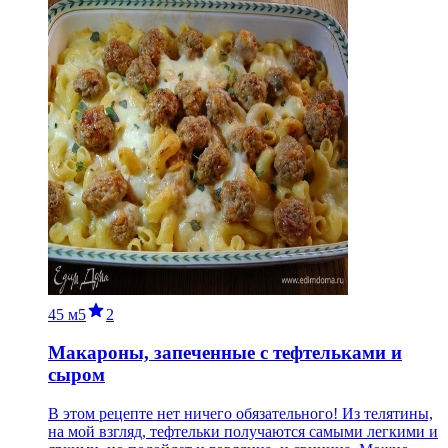
45 м
5
2
Макароны, запеченные с тефтельками и
сыром
В этом рецепте нет ничего обязательного! Из телятины,
на мой взгляд, тефтельки получаются самыми легкими и