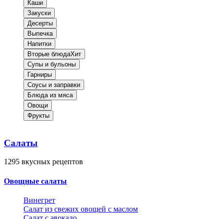
Каши
Закуски
Десерты
Выпечка
Напитки
Вторые блюда
Хит
Супы и бульоны
Гарниры
Соусы и заправки
Блюда из мяса
Овощи
Фрукты
Салаты
1295
вкусных рецептов
Овощные салаты
Винегрет
Салат из свежих овощей с маслом
Салат с авокадо