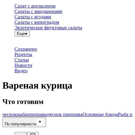
Салат с апельсином
Салаты с мандаринами
Салаты с ягодами
Салаты с виноградом
Экзотические фруктовые салаты
Еще
Сохранено
Рецепты
Статьи
Новости
Видео
Вареная курица
Что готовим
чеснок
рыба
приправы
чеснок приправа
Основные блюда
Рыба по
Время готовки
По популярности
Ингредиенты
Калорийность
Рецепты