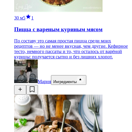
30 м
5
1
Пицца с вареным куриным мясом
По составу это самая простая пицца среди моих
рецептов — но не менее вкусная, чем другие. Кефирное
тесто, немного пассаты и то, что осталось от варёной
курицы: получается сытно и без лишних хлопот.
Мария
Ингредиенты