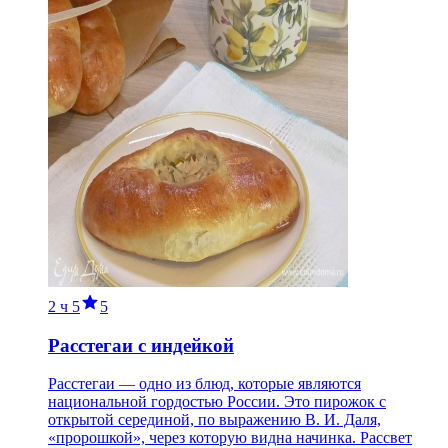
2 ч
5
5
Расстегаи с индейкой
Расстегаи — одно из блюд, которые являются
национальной гордостью России. Это пирожок с
открытой серединой, по выражению В. И. Даля,
«пророшкой», через которую видна начинка. Рассвет