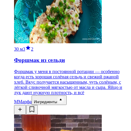
30 м
3
2
Форшмак из сельди
Форшмак у меня в постоянной ротации — особенно
когда есть хорошая солёная сельдь и свежий ржаной
хлеб. Вкус получается насыщенным, чуть солёным, с
лёгкой сливочной мягкостью от масла и сыра. Яйцо и
лук дают нужную плотность, и всё
М
Марфа
Ингредиенты