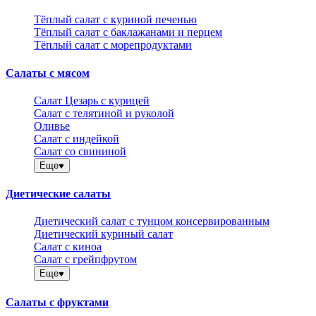
Тёплый салат с куриной печенью
Тёплый салат с баклажанами и перцем
Тёплый салат с морепродуктами
Салаты с мясом
Салат Цезарь с курицей
Салат с телятиной и руколой
Оливье
Салат с индейкой
Салат со свининой
Еще
Диетические салаты
Диетический салат с тунцом консервированным
Диетический куриный салат
Салат с киноа
Салат с грейпфрутом
Еще
Салаты с фруктами