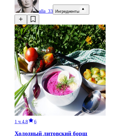
alla_33
Ингредиенты
1 ч
4.8
6
Холодный литовский борщ