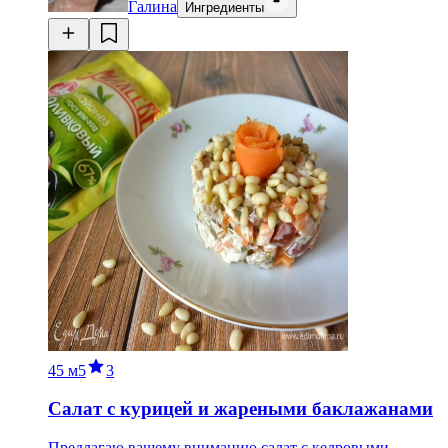
Галина
Ингредиенты
45 м
5
3
Салат с курицей и жареными баклажанами
Предлагаю вашему вниманию салат с кедровыми