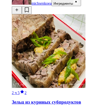
michsenkoea
Ингредиенты
2 ч
5
2
Зельц из куриных субпродуктов