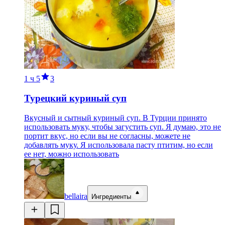
1 ч
5
3
Турецкий куриный суп
Вкусный и сытный куриный суп. В Турции принято
использовать муку, чтобы загустить суп. Я думаю, это не
портит вкус, но если вы не согласны, можете не
добавлять муку. Я использовала пасту птитим, но если
ее нет, можно использовать
bellaira
Ингредиенты