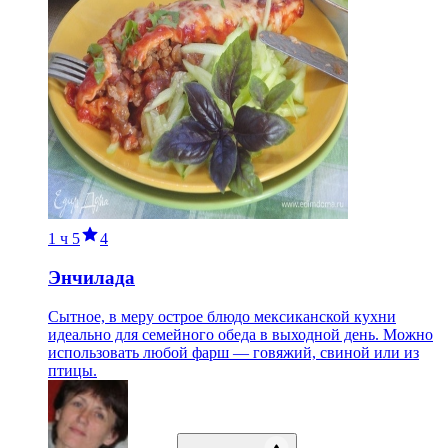
1 ч
5
4
Энчилада
Сытное, в меру острое блюдо мексиканской кухни
идеально для семейного обеда в выходной день. Можно
использовать любой фарш — говяжий, свиной или из
птицы.