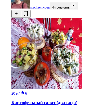
michsenkoea
Ингредиенты
20 м
4
6
Картофельный салат (два вида)