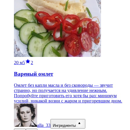
20 м
5
2
Вареный омлет
Омлет без капли масла и без сковороды — звучит
странно, но получается на удивление нежным.
Попробуйте приготовить его хотя бы раз: минимум
усилий, никакой возни с жаром и пригоревшим дном.
alla_33
Ингредиенты