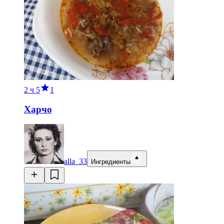
2 ч
5
1
Харчо
alla_33
Ингредиенты