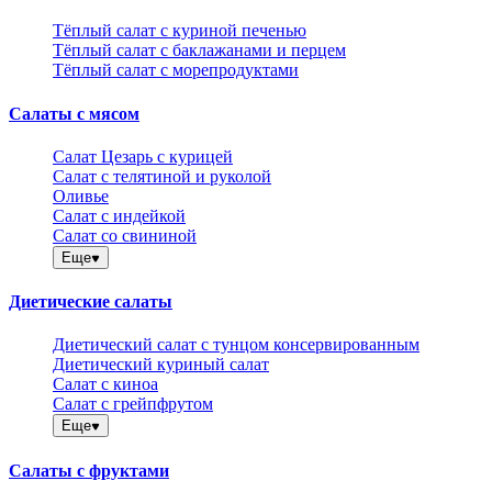
Тёплый салат с куриной печенью
Тёплый салат с баклажанами и перцем
Тёплый салат с морепродуктами
Салаты с мясом
Салат Цезарь с курицей
Салат с телятиной и руколой
Оливье
Салат с индейкой
Салат со свининой
Еще
Диетические салаты
Диетический салат с тунцом консервированным
Диетический куриный салат
Салат с киноа
Салат с грейпфрутом
Еще
Салаты с фруктами