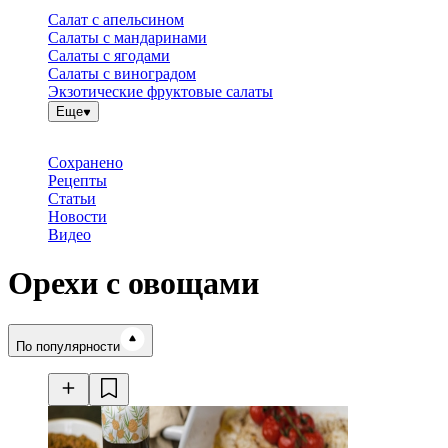
Салат с апельсином
Салаты с мандаринами
Салаты с ягодами
Салаты с виноградом
Экзотические фруктовые салаты
Еще
Сохранено
Рецепты
Статьи
Новости
Видео
Орехи с овощами
Время готовки
По популярности
Ингредиенты
Калорийность
Рецепты