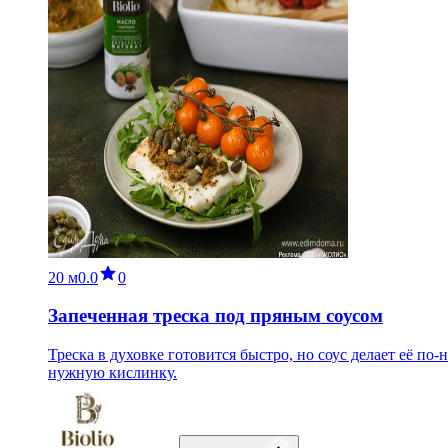
20 м
0.0
0
Запеченная треска под пряным соусом
Треска в духовке готовится быстро, но соус делает её п
нужную кислинку.