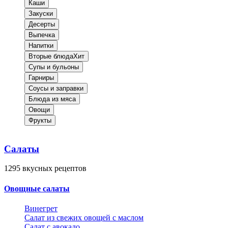
Каши
Закуски
Десерты
Выпечка
Напитки
Вторые блюда
Хит
Супы и бульоны
Гарниры
Соусы и заправки
Блюда из мяса
Овощи
Фрукты
Салаты
1295
вкусных рецептов
Овощные салаты
Винегрет
Салат из свежих овощей с маслом
Салат с авокадо