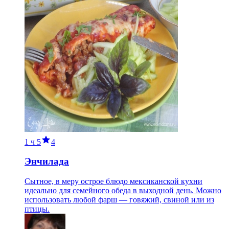
1 ч
5
4
Энчилада
Сытное, в меру острое блюдо мексиканской кухни
идеально для семейного обеда в выходной день. Можно
использовать любой фарш — говяжий, свиной или из
птицы.