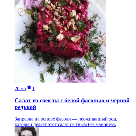
20 м
5
1
Салат из свеклы с белой фасолью и черной
редькой
Заправка на основе фасоли — неожиданный ход,
который делает этот салат сытным без майонеза.