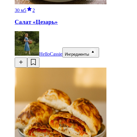
30 м
5
2
Салат «Цезарь»
HelloCassie
Ингредиенты