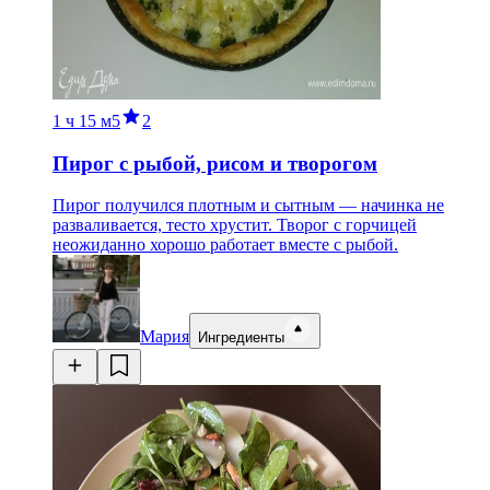
1 ч
15 м
5
2
Пирог с рыбой, рисом и творогом
Пирог получился плотным и сытным — начинка не
разваливается, тесто хрустит. Творог с горчицей
неожиданно хорошо работает вместе с рыбой.
Мария
Ингредиенты