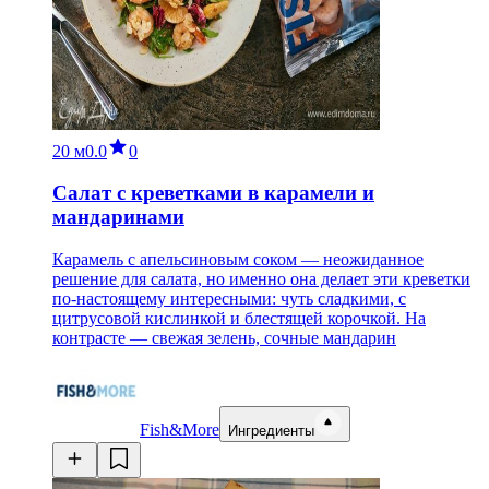
20 м
0.0
0
Салат с креветками в карамели и
мандаринами
Карамель с апельсиновым соком — неожиданное
решение для салата, но именно она делает эти креветки
по-настоящему интересными: чуть сладкими, с
цитрусовой кислинкой и блестящей корочкой. На
контрасте — свежая зелень, сочные мандарин
Fish&More
Ингредиенты