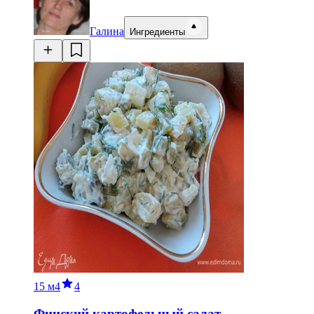
Галина
Ингредиенты
15 м
4
4
Финский картофельный салат