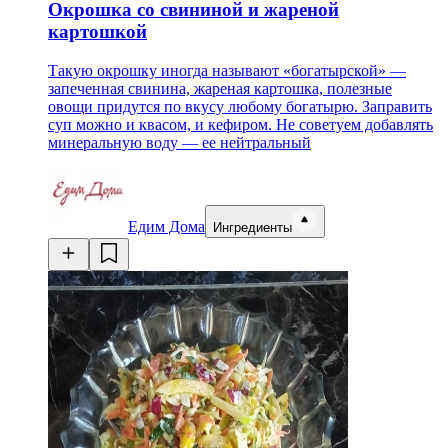
Окрошка со свининой и жареной
картошкой
Такую окрошку иногда называют «богатырской» —
запеченная свинина, жареная картошка, полезные
овощи придутся по вкусу любому богатырю. Заправить
суп можно и квасом, и кефиром. Не советуем добавлять
минеральную воду — ее нейтральный
Едим Дома
Ингредиенты