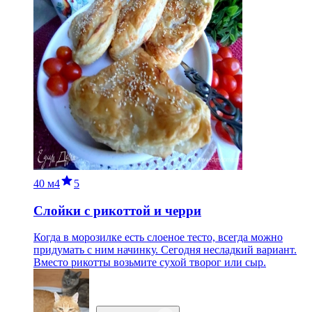
40 м
4
5
Cлойки с рикоттой и черри
Когда в морозилке есть слоеное тесто, всегда можно
придумать с ним начинку. Сегодня несладкий вариант.
Вместо рикотты возьмите сухой творог или сыр.