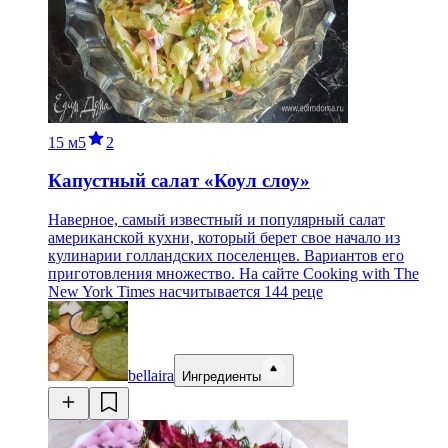
15 м
5
2
Капустный салат «Коул слоу»
Наверное, самый известный и популярный салат
американской кухни, который берет свое начало из
кулинарии голландских поселенцев. Вариантов его
приготовления множество. На сайте Cooking with The
New York Times насчитывается 144 реце
bellaira
Ингредиенты