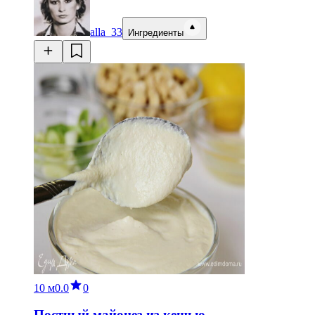
alla_33
Ингредиенты
10 м
0.0
0
Постный майонез из кешью