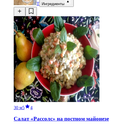
Т
Ингредиенты
30 м
5
4
Салат «Рассолс» на постном майонезе