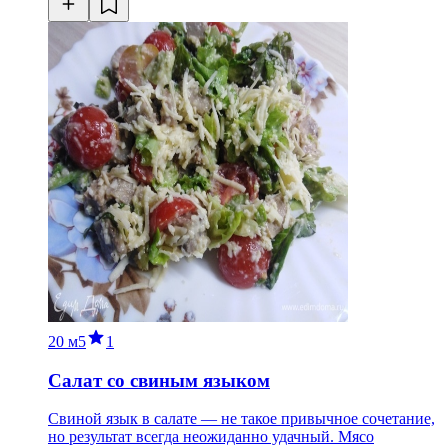
20 м
5
1
Салат со свиным языком
Свиной язык в салате — не такое привычное сочетание,
но результат всегда неожиданно удачный. Мясо