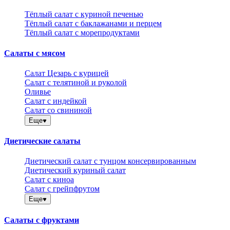
Тёплый салат с куриной печенью
Тёплый салат с баклажанами и перцем
Тёплый салат с морепродуктами
Салаты с мясом
Салат Цезарь с курицей
Салат с телятиной и руколой
Оливье
Салат с индейкой
Салат со свининой
Еще
Диетические салаты
Диетический салат с тунцом консервированным
Диетический куриный салат
Салат с киноа
Салат с грейпфрутом
Еще
Салаты с фруктами