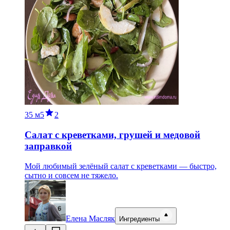
35 м
5
2
Салат с креветками, грушей и медовой
заправкой
Мой любимый зелёный салат с креветками — быстро,
сытно и совсем не тяжело.
Елена Масляк
Ингредиенты