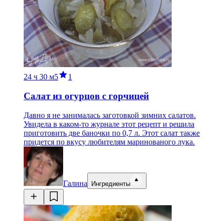
24 ч
30 м
5
1
Салат из огурцов с горчицей
Давно я не занималась заготовкой зимних салатов.
Увидела в каком-то журнале этот рецепт и решила
приготовить две баночки по 0,7 л. Этот салат также
придется по вкусу любителям маринованого лука.
Галина
Ингредиенты