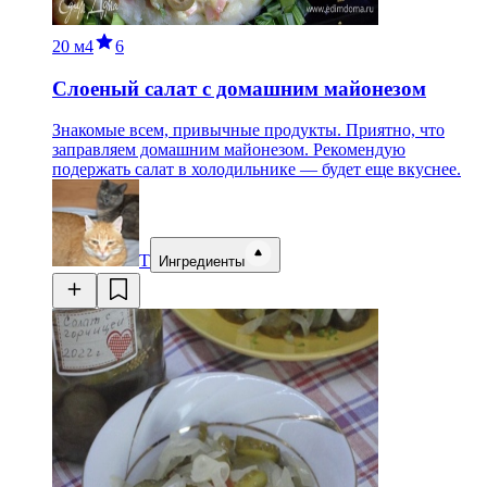
20 м
4
6
Слоеный салат с домашним майонезом
Знакомые всем, привычные продукты. Приятно, что
заправляем домашним майонезом. Рекомендую
подержать салат в холодильнике — будет еще вкуснее.
Т
Ингредиенты