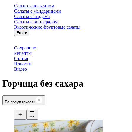
Салат с апельсином
Салаты с мандаринами
Салаты с ягодами
Салаты с виноградом
Экзотические фруктовые салаты
Еще
Сохранено
Рецепты
Статьи
Новости
Видео
Горчица без сахара
Время готовки
По популярности
Ингредиенты
Калорийность
Рецепты