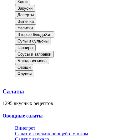
Каши
Закуски
Десерты
Выпечка
Напитки
Вторые блюда
Хит
Супы и бульоны
Гарниры
Соусы и заправки
Блюда из мяса
Овощи
Фрукты
Салаты
1295
вкусных рецептов
Овощные салаты
Винегрет
Салат из свежих овощей с маслом
Салат с авокадо