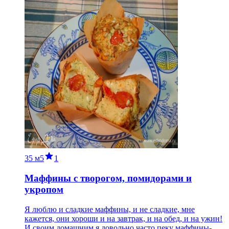
35 м
5
1
Маффины с творогом, помидорами и
укропом
Я люблю и сладкие маффины, и не сладкие, мне
кажется, они хороши и на завтрак, и на обед, и на ужин!
И своим домашним я довольно часто пеку маффины-