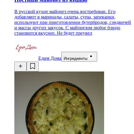
В русской кухне майонез очень востребован. Его
добавляют в маринады, салаты, супы, запеканки,
используют при приготовлении бутербродов, сэндвичей
и массы других закусок. С майонезом любое блюдо
становится вкуснее. Не будет преувел
Едим Дома
Ингредиенты