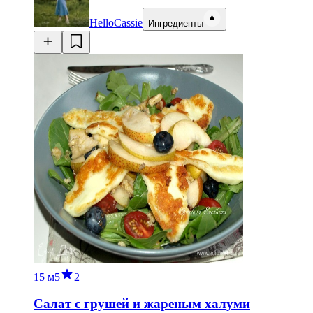
HelloCassie
Ингредиенты
15 м
5
2
Салат с грушей и жареным халуми