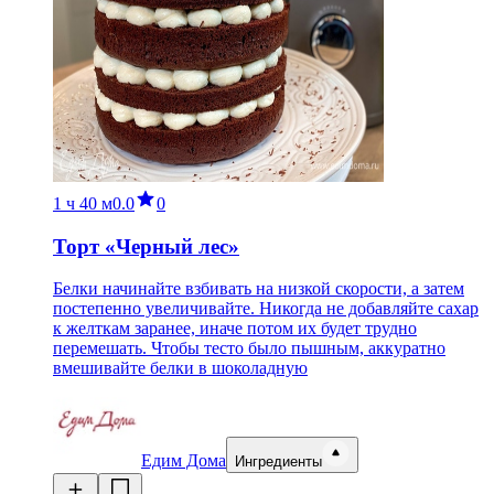
1 ч
40 м
0.0
0
Торт «Черный лес»
Белки начинайте взбивать на низкой скорости, а затем
постепенно увеличивайте. Никогда не добавляйте сахар
к желткам заранее, иначе потом их будет трудно
перемешать. Чтобы тесто было пышным, аккуратно
вмешивайте белки в шоколадную
Едим Дома
Ингредиенты