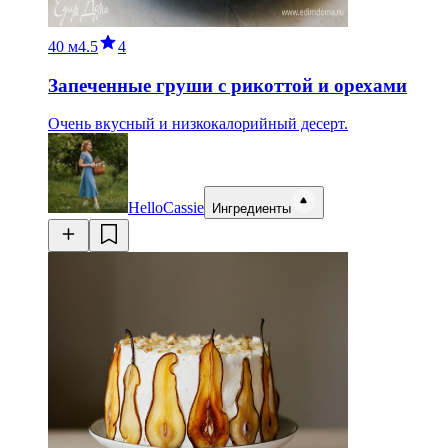
40 м
4.5
4
Запеченные груши с рикоттой и орехами
Очень вкусный и низкокалорийный десерт.
HelloCassie
Ингредиенты