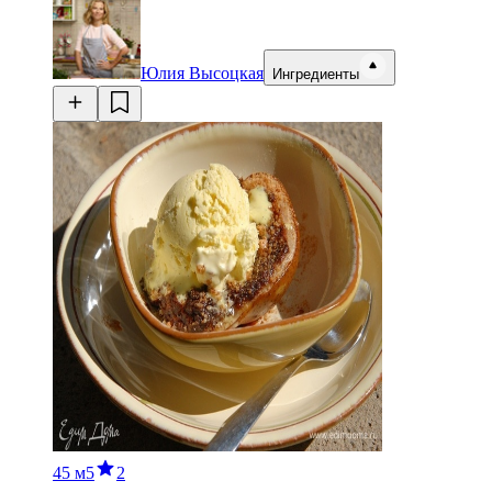
Юлия Высоцкая
Ингредиенты
45 м
5
2