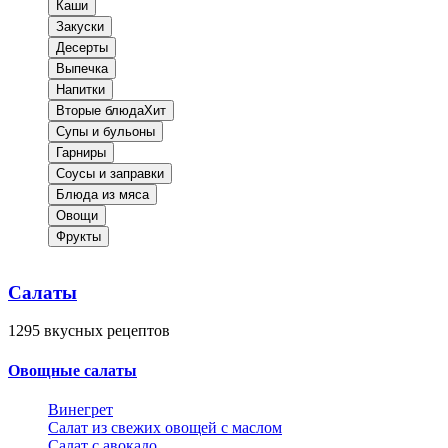
Каши
Закуски
Десерты
Выпечка
Напитки
Вторые блюда
Хит
Супы и бульоны
Гарниры
Соусы и заправки
Блюда из мяса
Овощи
Фрукты
Салаты
1295
вкусных рецептов
Овощные салаты
Винегрет
Салат из свежих овощей с маслом
Салат с авокадо