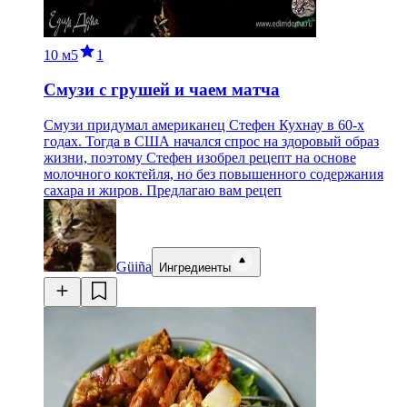
10 м
5
1
Смузи с грушей и чаем матча
Смузи придумал американец Стефен Кухнау в 60-х
годах. Тогда в США начался спрос на здоровый образ
жизни, поэтому Стефен изобрел рецепт на основе
молочного коктейля, но без повышенного содержания
сахара и жиров. Предлагаю вам рецеп
Güiña
Ингредиенты