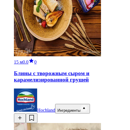
15 м
0.0
0
Блины с творожным сыром и
карамелизированной грушей
Hochland
Ингредиенты