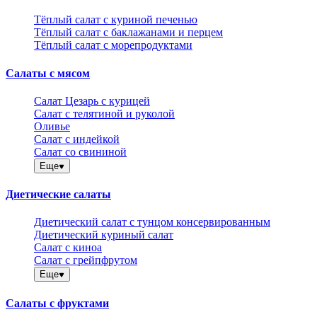
Тёплый салат с куриной печенью
Тёплый салат с баклажанами и перцем
Тёплый салат с морепродуктами
Салаты с мясом
Салат Цезарь с курицей
Салат с телятиной и руколой
Оливье
Салат с индейкой
Салат со свининой
Еще
Диетические салаты
Диетический салат с тунцом консервированным
Диетический куриный салат
Салат с киноа
Салат с грейпфрутом
Еще
Салаты с фруктами