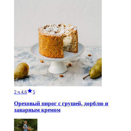
2 ч
4.6
5
Ореховый пирог с грушей, дорблю и
заварным кремом