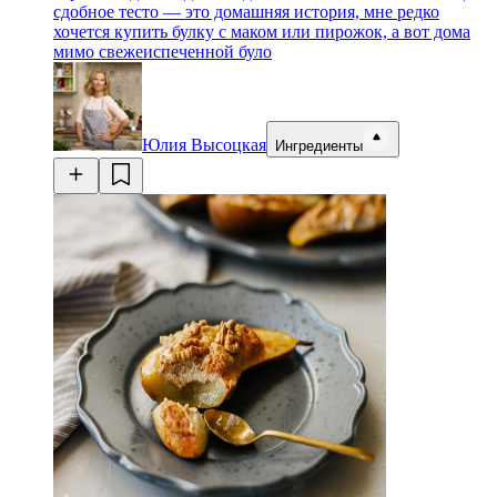
сдобное тесто — это домашняя история, мне редко
хочется купить булку с маком или пирожок, а вот дома
мимо свежеиспеченной було
Юлия Высоцкая
Ингредиенты