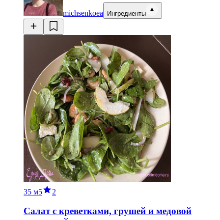
michsenkoea
Ингредиенты
35 м
5
2
Салат с креветками, грушей и медовой