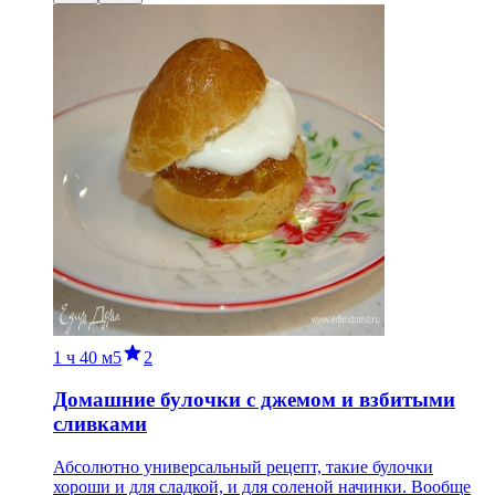
1 ч
40 м
5
2
Домашние булочки с джемом и взбитыми
сливками
Абсолютно универсальный рецепт, такие булочки
хороши и для сладкой, и для соленой начинки. Вообще