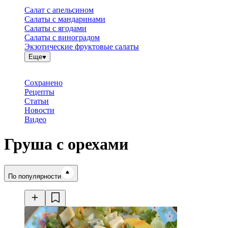
Салат с апельсином
Салаты с мандаринами
Салаты с ягодами
Салаты с виноградом
Экзотические фруктовые салаты
Еще
Сохранено
Рецепты
Статьи
Новости
Видео
Груша с орехами
Время готовки
По популярности
Ингредиенты
Калорийность
Рецепты