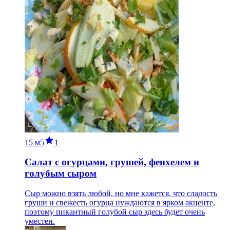
15 м
5
1
Салат с огурцами, грушей, фенхелем и
голубым сыром
Сыр можно взять любой, но мне кажется, что сладость
груши и свежесть огурца нуждаются в ярком акценте,
поэтому пикантный голубой сыр здесь будет очень
уместен.