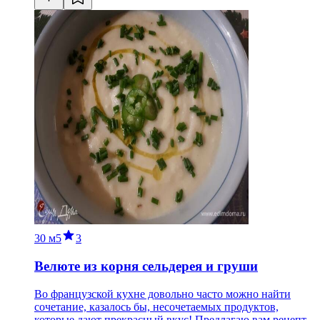
30 м
5
3
Велюте из корня сельдерея и груши
Во французской кухне довольно часто можно найти
сочетание, казалось бы, несочетаемых продуктов,
которые дают прекрасный вкус! Предлагаю вам рецепт