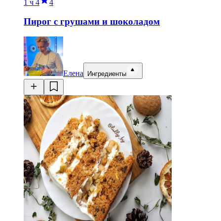
1 ч
4
4
Пирог с грушами и шоколадом
Елена
Ингредиенты