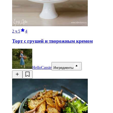
2 ч
5
4
Торт с грушей и творожным кремом
HelloCassie
Ингредиенты