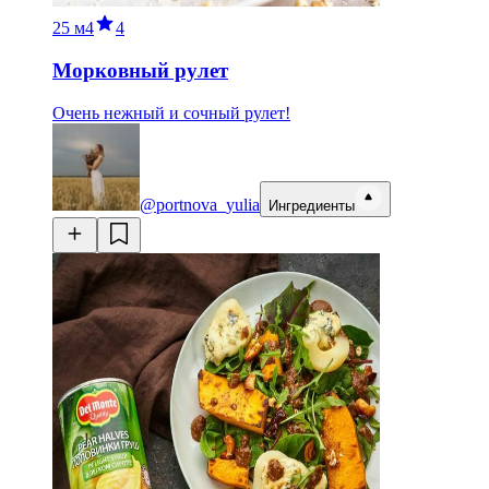
25 м
4
4
Морковный рулет
Очень нежный и сочный рулет!
@portnova_yulia
Ингредиенты