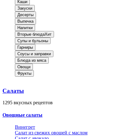
Каши
Закуски
Десерты
Выпечка
Напитки
Вторые блюда
Хит
Супы и бульоны
Гарниры
Соусы и заправки
Блюда из мяса
Овощи
Фрукты
Салаты
1295
вкусных рецептов
Овощные салаты
Винегрет
Салат из свежих овощей с маслом
Салат с авокадо