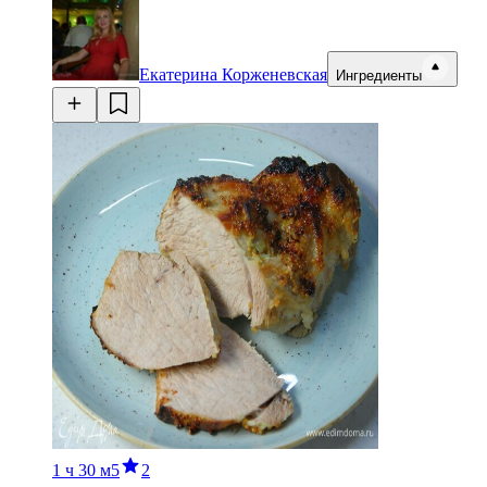
Екатерина Корженевская
Ингредиенты
1 ч
30 м
5
2