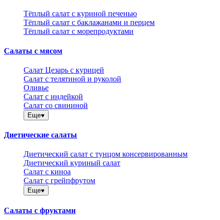
Тёплый салат с куриной печенью
Тёплый салат с баклажанами и перцем
Тёплый салат с морепродуктами
Салаты с мясом
Салат Цезарь с курицей
Салат с телятиной и руколой
Оливье
Салат с индейкой
Салат со свининой
Еще
Диетические салаты
Диетический салат с тунцом консервированным
Диетический куриный салат
Салат с киноа
Салат с грейпфрутом
Еще
Салаты с фруктами