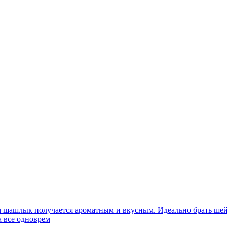
шашлык получается ароматным и вкусным. Идеально брать шейну
а все одноврем