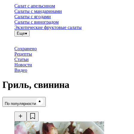
Салат с апельсином
Салаты с мандаринами
Салаты с ягодами
Салаты с виноградом
Экзотические фруктовые салаты
Еще
Сохранено
Рецепты
Статьи
Новости
Видео
Гриль, свинина
Время готовки
По популярности
Ингредиенты
Калорийность
Рецепты