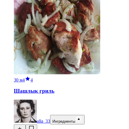
30 м
4
4
Шашлык гриль
alla_33
Ингредиенты