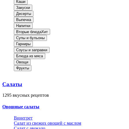
Каши
Закуски
Десерты
Выпечка
Напитки
Вторые блюда
Хит
Супы и бульоны
Гарниры
Соусы и заправки
Блюда из мяса
Овощи
Фрукты
Салаты
1295
вкусных рецептов
Овощные салаты
Винегрет
Салат из свежих овощей с маслом
Салат с авокадо