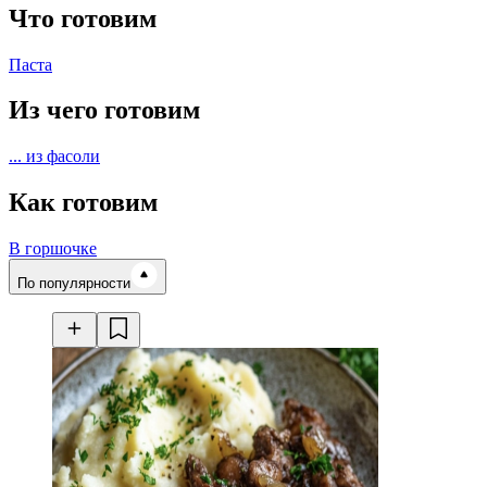
Что готовим
Паста
Из чего готовим
... из фасоли
Как готовим
В горшочке
Время готовки
По популярности
Ингредиенты
Калорийность
Рецепты