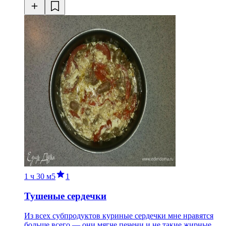
1 ч
30 м
5
1
Тушеные сердечки
Из всех субпродуктов куриные сердечки мне нравятся
больше всего — они мягче печени и не такие жирные,