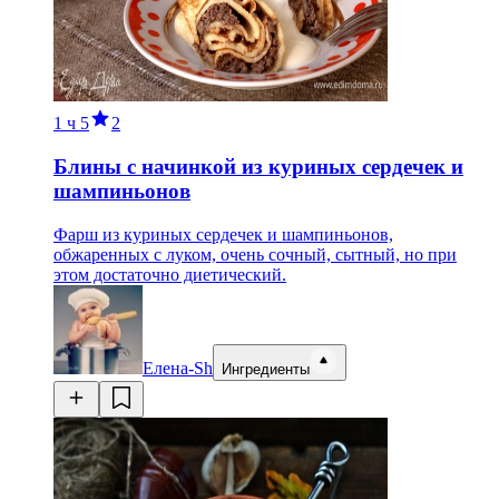
1 ч
5
2
Блины с начинкой из куриных сердечек и
шампиньонов
Фарш из куриных сердечек и шампиньонов,
обжаренных с луком, очень сочный, сытный, но при
этом достаточно диетический.
Елена-Sh
Ингредиенты