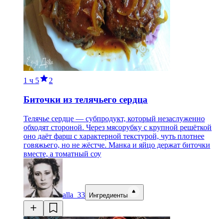
1 ч
5
2
Биточки из телячьего сердца
Телячье сердце — субпродукт, который незаслуженно
обходят стороной. Через мясорубку с крупной решёткой
оно даёт фарш с характерной текстурой, чуть плотнее
говяжьего, но не жёстче. Манка и яйцо держат биточки
вместе, а томатный соу
alla_33
Ингредиенты