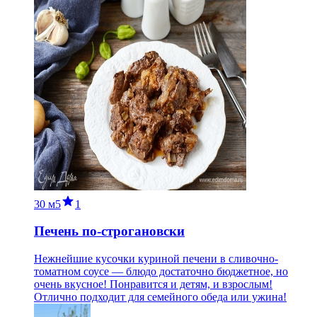
30 м
5
1
Печень по-строгановски
Нежнейшие кусочки куриной печени в сливочно-
томатном соусе — блюдо достаточно бюджетное, но
очень вкусное! Понравится и детям, и взрослым!
Отлично подходит для семейного обеда или ужина!