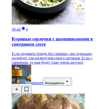
30 м
5
4
Куриные сердечки с шампиньонами в
сметанном соусе
Если подавать блюдо без гарнира, оно идеально
подойдет для низкоуглеводного питания. Если с
гарниром, то вам будет тоже очень вкусно!
daiquiri
Ингредиенты