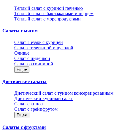
Тёплый салат с куриной печенью
Тёплый салат с баклажанами и перцем
Тёплый салат с морепродуктами
Салаты с мясом
Салат Цезарь с курицей
Салат с телятиной и руколой
Оливье
Салат с индейкой
Салат со свининой
Еще
Диетические салаты
Диетический салат с тунцом консервированным
Диетический куриный салат
Салат с киноа
Салат с грейпфрутом
Еще
Салаты с фруктами