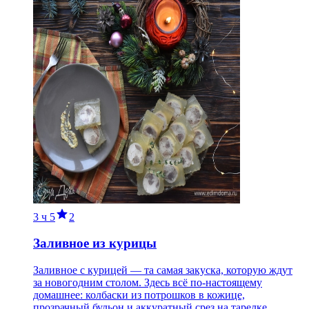
3 ч
5
2
Заливное из курицы
Заливное с курицей — та самая закуска, которую ждут
за новогодним столом. Здесь всё по-настоящему
домашнее: колбаски из потрошков в кожице,
прозрачный бульон и аккуратный срез на тарелке.