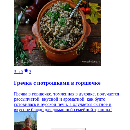
3 ч
5
3
Гречка с потрошками в горшочке
Гречка в горшочке, томленная в духовке, получается
рассыпчатой, вкусной и ароматной, как будто
готовилась в русской печи. Получается сытное и
вкусное блюдо для домашней семейной трапезы!