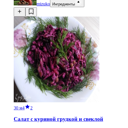
mizuko
Ингредиенты
30 м
4
2
Салат с куриной грудкой и свеклой