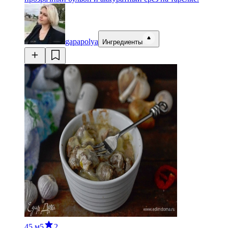
gapapolya
Ингредиенты
45 м
5
2