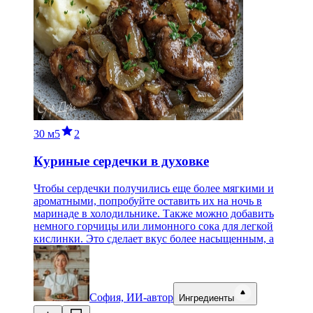
30 м
5
2
Куриные сердечки в духовке
Чтобы сердечки получились еще более мягкими и
ароматными, попробуйте оставить их на ночь в
маринаде в холодильнике. Также можно добавить
немного горчицы или лимонного сока для легкой
кислинки. Это сделает вкус более насыщенным, а
София, ИИ-автор
Ингредиенты