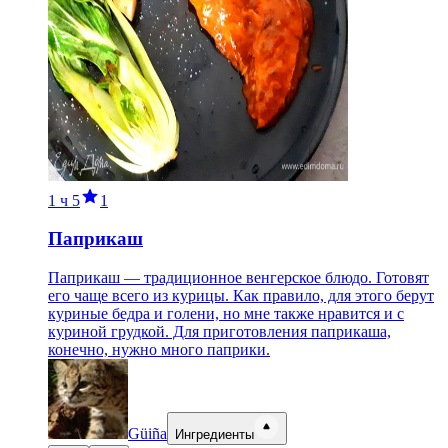
1 ч
5
1
Паприкаш
Паприкаш — традиционное венгерское блюдо. Готовят
его чаще всего из курицы. Как правило, для этого берут
куриные бедра и голени, но мне также нравится и с
куриной грудкой. Для приготовления паприкаша,
конечно, нужно много паприки.
Güiña
Ингредиенты