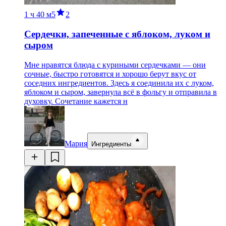
1 ч
40 м
5
2
Сердечки, запеченные с яблоком, луком и
сыром
Мне нравятся блюда с куриными сердечками — они
сочные, быстро готовятся и хорошо берут вкус от
соседних ингредиентов. Здесь я соединила их с луком,
яблоком и сыром, завернула всё в фольгу и отправила в
духовку. Сочетание кажется н
Мария
Ингредиенты