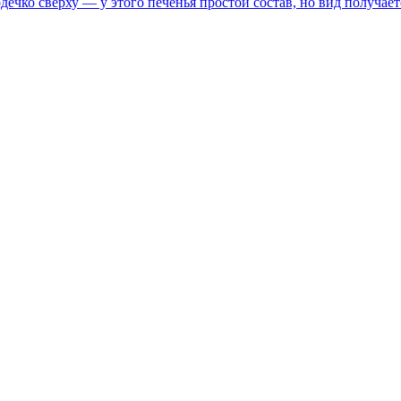
дечко сверху — у этого печенья простой состав, но вид получа