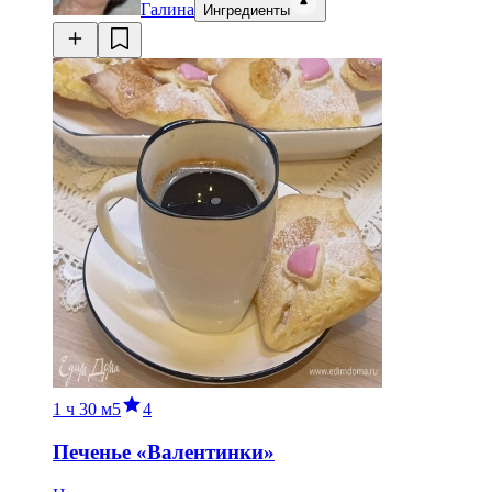
Галина
Ингредиенты
1 ч
30 м
5
4
Печенье «Валентинки»