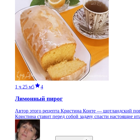
1 ч
25 м
5
4
Лимонный пирог
Автор этого рецепта Кристина Конте — шотландский пова
Кристина ставит перед собой задачу спасти настоящие ит