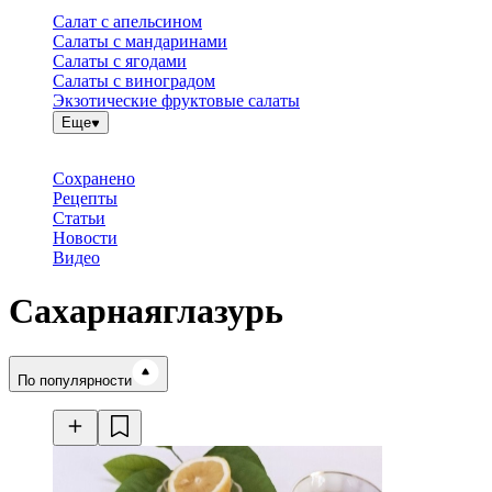
Салат с апельсином
Салаты с мандаринами
Салаты с ягодами
Салаты с виноградом
Экзотические фруктовые салаты
Еще
Сохранено
Рецепты
Статьи
Новости
Видео
Сахарнаяглазурь
Время готовки
По популярности
Ингредиенты
Калорийность
Рецепты