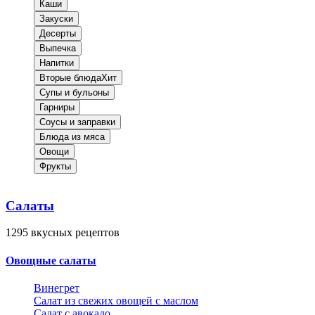
Каши
Закуски
Десерты
Выпечка
Напитки
Вторые блюда
Хит
Супы и бульоны
Гарниры
Соусы и заправки
Блюда из мяса
Овощи
Фрукты
Салаты
1295
вкусных рецептов
Овощные салаты
Винегрет
Салат из свежих овощей с маслом
Салат с авокадо