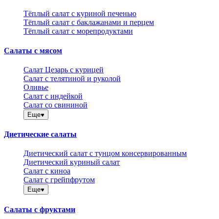
Тёплый салат с куриной печенью
Тёплый салат с баклажанами и перцем
Тёплый салат с морепродуктами
Салаты с мясом
Салат Цезарь с курицей
Салат с телятиной и руколой
Оливье
Салат с индейкой
Салат со свининой
Еще
Диетические салаты
Диетический салат с тунцом консервированным
Диетический куриный салат
Салат с киноа
Салат с грейпфрутом
Еще
Салаты с фруктами