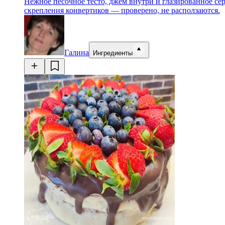
Нежное песочное тесто, джем внутри и глазированное сер
скрепления конвертиков — проверено, не расползаются.
Галина
Ингредиенты