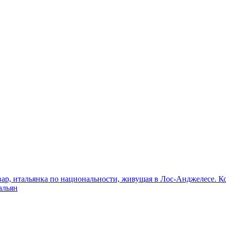
р, итальянка по национальности, живущая в Лос-Анджелесе. Ког
альян