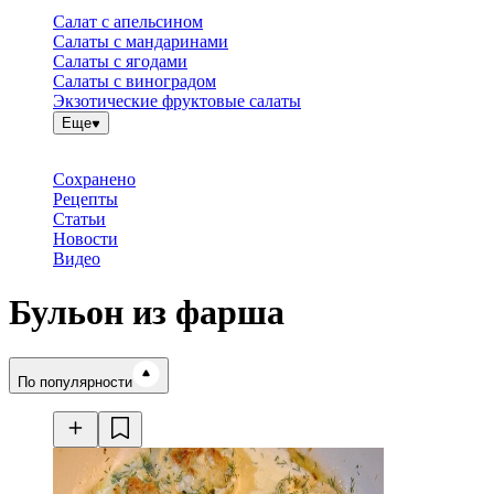
Салат с апельсином
Салаты с мандаринами
Салаты с ягодами
Салаты с виноградом
Экзотические фруктовые салаты
Еще
Сохранено
Рецепты
Статьи
Новости
Видео
Бульон из фарша
Время готовки
По популярности
Ингредиенты
Калорийность
Рецепты