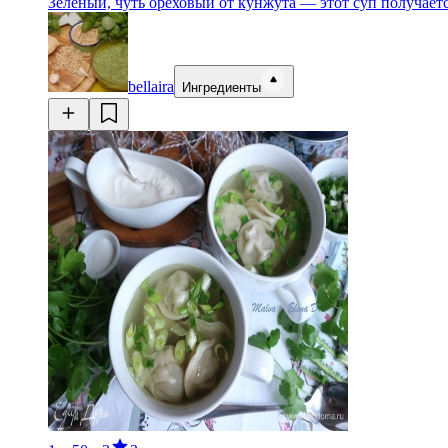
Зелёный, чуть ореховый от кунжута — этот суп получае
bellaira
Ингредиенты