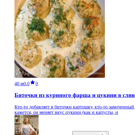
40 м
0.0
0
Биточки из куриного фарша и цукини в слив
Кто-то добавляет в биточки картошку, кто-то замоченный
кажется, он меняет вкус цукини (как и капусты, и