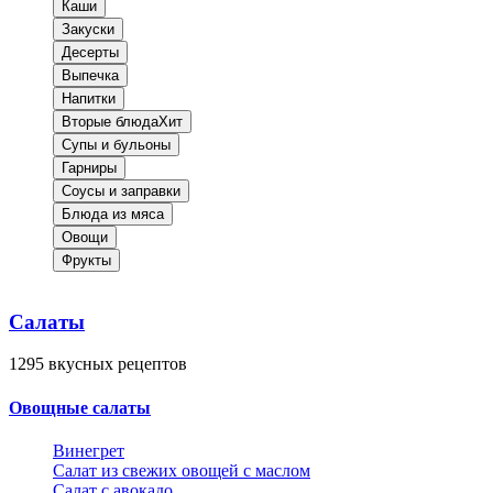
Каши
Закуски
Десерты
Выпечка
Напитки
Вторые блюда
Хит
Супы и бульоны
Гарниры
Соусы и заправки
Блюда из мяса
Овощи
Фрукты
Салаты
1295
вкусных рецептов
Овощные салаты
Винегрет
Салат из свежих овощей с маслом
Салат с авокадо