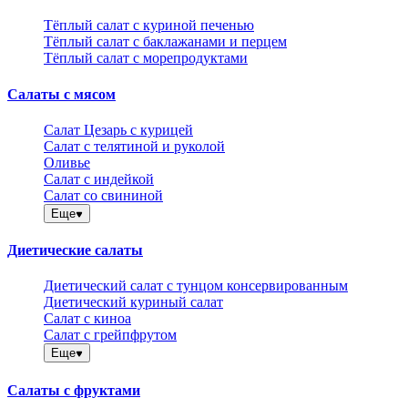
Тёплый салат с куриной печенью
Тёплый салат с баклажанами и перцем
Тёплый салат с морепродуктами
Салаты с мясом
Салат Цезарь с курицей
Салат с телятиной и руколой
Оливье
Салат с индейкой
Салат со свининой
Еще
Диетические салаты
Диетический салат с тунцом консервированным
Диетический куриный салат
Салат с киноа
Салат с грейпфрутом
Еще
Салаты с фруктами