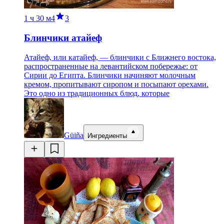
1 ч
30 м
4
3
Блинчики атайеф
Атайеф, или катайеф, — блинчики с Ближнего востока,
распространенные на левантийском побережье: от
Сирии до Египта. Блинчики начиняют молочным
кремом, пропитывают сиропом и посыпают орехами.
Это одно из традиционных блюд, которые
Güiña
Ингредиенты