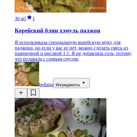
30 м
5
1
Корейский блин хэмуль паджон
Я использовала специальную корейскую муку для
паджона, но если у вас ее нет, можно сделать смесь из
пшеничной и рисовой 1:1. Я не добавляла соль, потому
что подавала с соевым соусом.
bellaira
Ингредиенты