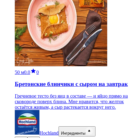
50 м
0.0
0
Бретонские блинчики с сыром на завтрак
Гречневое тесто без яиц в составе — и яйцо прямо на
сковороде поверх блина. Мне нравится, что желток
остаётся живым, а сыр растекается вокруг него.
Hochland
Ингредиенты