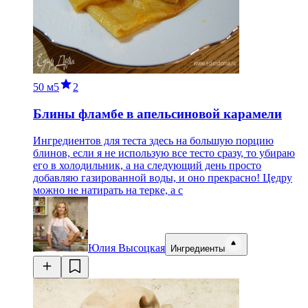
50 м
5
2
Блины фламбе в апельсиновой карамели
Ингредиентов для теста здесь на большую порцию
блинов, если я не использую все тесто сразу, то убираю
его в холодильник, а на следующий день просто
добавляю газированной воды, и оно прекрасно! Цедру
можно не натирать на терке, а с
Юлия Высоцкая
Ингредиенты