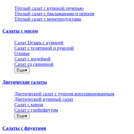
Тёплый салат с куриной печенью
Тёплый салат с баклажанами и перцем
Тёплый салат с морепродуктами
Салаты с мясом
Салат Цезарь с курицей
Салат с телятиной и руколой
Оливье
Салат с индейкой
Салат со свининой
Еще
Диетические салаты
Диетический салат с тунцом консервированным
Диетический куриный салат
Салат с киноа
Салат с грейпфрутом
Еще
Салаты с фруктами