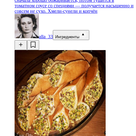
сначала хорошо обжаривается, потом тушится в
томатном соусе со специями — получается насыщенно и
совсем не сухо. Хмели-сунели и копчён
alla_33
Ингредиенты