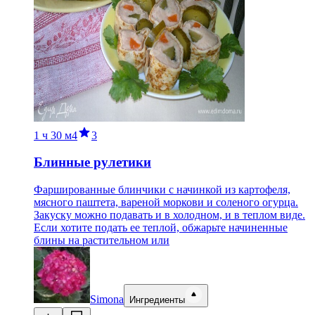
1 ч
30 м
4
3
Блинные рулетики
Фаршированные блинчики с начинкой из картофеля,
мясного паштета, вареной моркови и соленого огурца.
Закуску можно подавать и в холодном, и в теплом виде.
Если хотите подать ее теплой, обжарьте начиненные
блины на растительном или
Simona
Ингредиенты