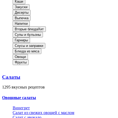
Каши
Закуски
Десерты
Выпечка
Напитки
Вторые блюда
Хит
Супы и бульоны
Гарниры
Соусы и заправки
Блюда из мяса
Овощи
Фрукты
Салаты
1295
вкусных рецептов
Овощные салаты
Винегрет
Салат из свежих овощей с маслом
Салат с авокадо