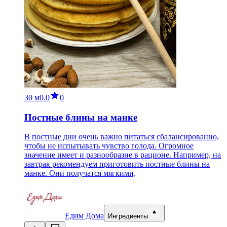
30 м
0.0
0
Постные блины на манке
В постные дни очень важно питаться сбалансированно,
чтобы не испытывать чувство голода. Огромное
значение имеет и разнообразие в рационе. Например, на
завтрак рекомендуем приготовить постные блины на
манке. Они получатся мягкими,
Едим Дома
Ингредиенты