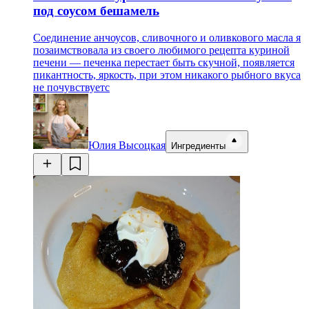
под соусом бешамель
Соединение анчоусов, сливочного и оливкового масла я
позаимствовала из своего любимого рецепта куриной
печени — печенка перестает быть скучной, появляется
пикантность, яркость, при этом никакого рыбного вкуса
не почувствуетс
Юлия Высоцкая
Ингредиенты