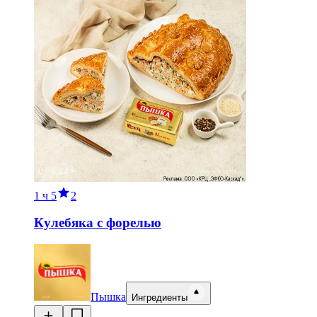
1 ч
5
2
Кулебяка с форелью
Пышка
Ингредиенты