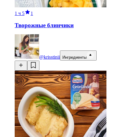
1 ч
5
1
Творожные блинчики
@krisstinii
Ингредиенты