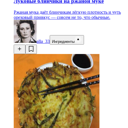
Луковые блинчики на ржаной муке
Ржаная мука даёт блинчикам лёгкую плотность и чуть
ореховый привкус — совсем не то, что обычные.
alla_33
Ингредиенты