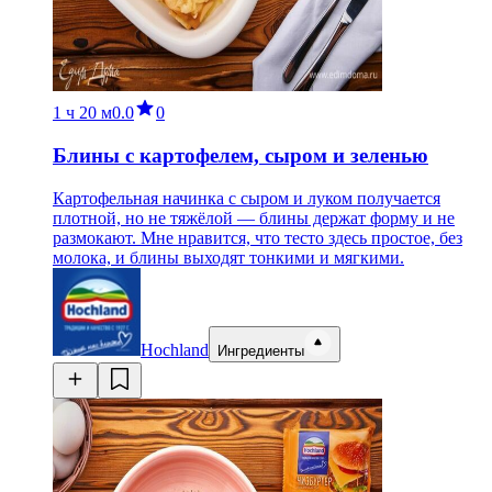
1 ч
20 м
0.0
0
Блины с картофелем, сыром и зеленью
Картофельная начинка с сыром и луком получается
плотной, но не тяжёлой — блины держат форму и не
размокают. Мне нравится, что тесто здесь простое, без
молока, и блины выходят тонкими и мягкими.
Hochland
Ингредиенты