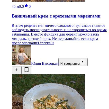
45 м
0.0
0
Ванильный крем с ореховыми меренгами
В этом рецепте нет ничего сложного, тут самое главное
соблюдать последовательность и не торопиться во время
взбивания. Вместо фундука для меренг можно взять
миндаль, грецкий орех. Не переживайте, если крем
после запекания слегка н
Юлия Высоцкая
Ингредиенты