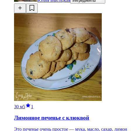
Юлия Высоцкая
Ингредиенты
30 м
5
1
Лимонное печенье с клюквой
Это печенье очень простое — мука, масло, сахар, лимон