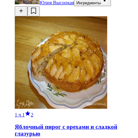
Юлия Высоцкая
Ингредиенты
1 ч
1
2
Яблочный пирог с орехами и сладкой
глазурью