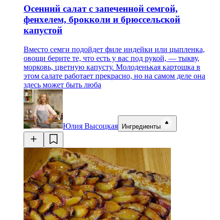
Осенний салат с запеченной семгой,
фенхелем, брокколи и брюссельской
капустой
Вместо семги подойдет филе индейки или цыпленка,
овощи берите те, что есть у вас под рукой, — тыкву,
морковь, цветную капусту. Молоденькая картошка в
этом салате работает прекрасно, но на самом деле она
здесь может быть люба
Юлия Высоцкая
Ингредиенты