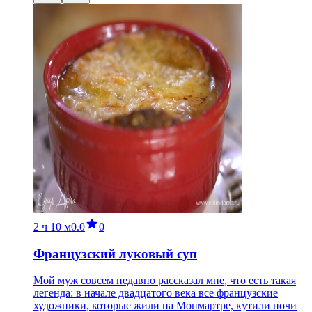
2 ч
10 м
0.0
0
Французский луковый суп
Мой муж совсем недавно рассказал мне, что есть такая
легенда: в начале двадцатого века все французские
художники, которые жили на Монмартре, кутили ночи