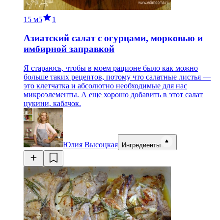
15 м
5
1
Азиатский салат с огурцами, морковью и
имбирной заправкой
Я стараюсь, чтобы в моем рационе было как можно
больше таких рецептов, потому что салатные листья —
это клетчатка и абсолютно необходимые для нас
микроэлементы. А еще хорошо добавить в этот салат
цукини, кабачок.
Юлия Высоцкая
Ингредиенты