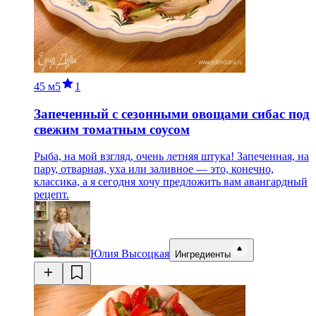
45 м
5
1
Запеченный с сезонными овощами сибас под
свежим томатным соусом
Рыба, на мой взгляд, очень летняя штука! Запеченная, на
пару, отварная, уха или заливное — это, конечно,
классика, а я сегодня хочу предложить вам авангардный
рецепт.
Юлия Высоцкая
Ингредиенты