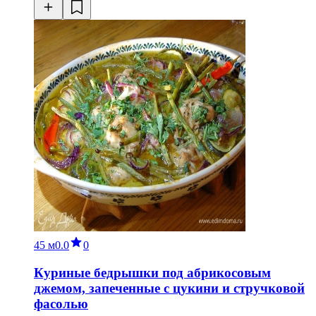
45 м
0.0
0
Куриные бедрышки под абрикосовым
джемом, запеченные с цукини и стручковой
фасолью