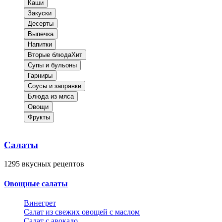
Каши
Закуски
Десерты
Выпечка
Напитки
Вторые блюда
Хит
Супы и бульоны
Гарниры
Соусы и заправки
Блюда из мяса
Овощи
Фрукты
Салаты
1295
вкусных рецептов
Овощные салаты
Винегрет
Салат из свежих овощей с маслом
Салат с авокадо