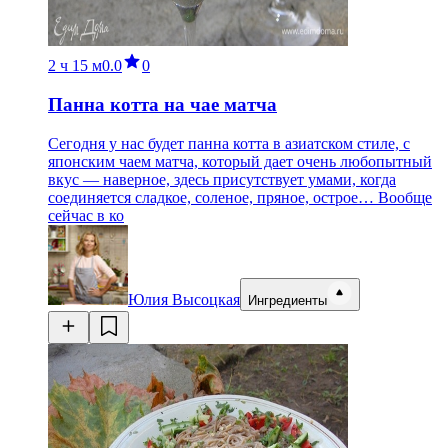
2 ч
15 м
0.0
0
Панна котта на чае матча
Сегодня у нас будет панна котта в азиатском стиле, с
японским чаем матча, который дает очень любопытный
вкус — наверное, здесь присутствует умами, когда
соединяется сладкое, соленое, пряное, острое… Вообще
сейчас в ко
Юлия Высоцкая
Ингредиенты