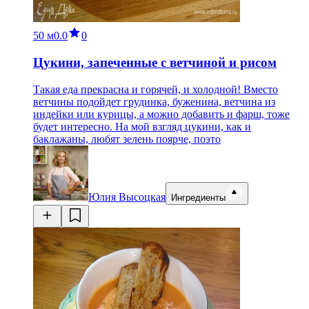
50 м
0.0
0
Цукини, запеченные с ветчиной и рисом
Такая еда прекрасна и горячей, и холодной! Вместо
ветчины подойдет грудинка, буженина, ветчина из
индейки или курицы, а можно добавить и фарш, тоже
будет интересно. На мой взгляд цукини, как и
баклажаны, любят зелень поярче, поэто
Юлия Высоцкая
Ингредиенты