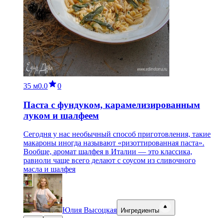
35 м
0.0
0
Паста с фундуком, карамелизированным
луком и шалфеем
Сегодня у нас необычный способ приготовления, такие
макароны иногда называют «ризоттированная паста».
Вообще, аромат шалфея в Италии — это классика,
равиоли чаще всего делают с соусом из сливочного
масла и шалфея
Юлия Высоцкая
Ингредиенты