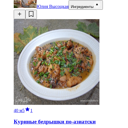
Юлия Высоцкая
Ингредиенты
40 м
5
1
Куриные бедрышки по-азиатски