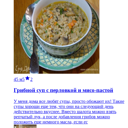
45 м
5
2
Грибной суп с перловкой и мисо-пастой
У меня дома все любят супы, просто обожают их! Такие
супы хороши еще тем, что они на следующий день
действительно вкуснее. Вместо шалота можно взять
репчатый лук, а после добавления грибов можно
положить еще немного масла, если ес