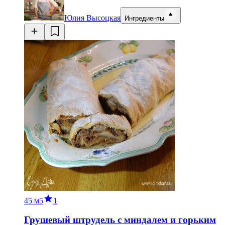
Юлия Высоцкая
Ингредиенты
45 м
5
1
Грушевый штрудель с миндалем и горьким