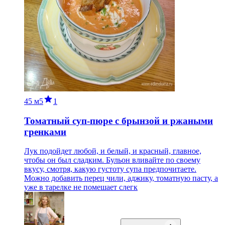
45 м
5
1
Томатный суп-пюре с брынзой и ржаными
гренками
Лук подойдет любой, и белый, и красный, главное,
чтобы он был сладким. Бульон вливайте по своему
вкусу, смотря, какую густоту супа предпочитаете.
Можно добавить перец чили, аджику, томатную пасту, а
уже в тарелке не помешает слегк