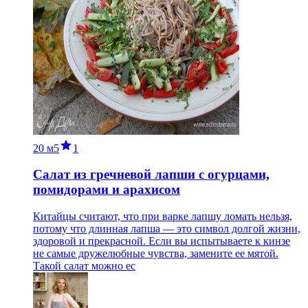
20 м
5
1
Салат из гречневой лапши с огурцами,
помидорами и арахисом
Китайцы считают, что при варке лапшу ломать нельзя,
потому что длинная лапша — это символ долгой жизни,
здоровой и прекрасной. Если вы испытываете к кинзе
не самые дружелюбные чувства, замените ее мятой.
Такой салат можно ес