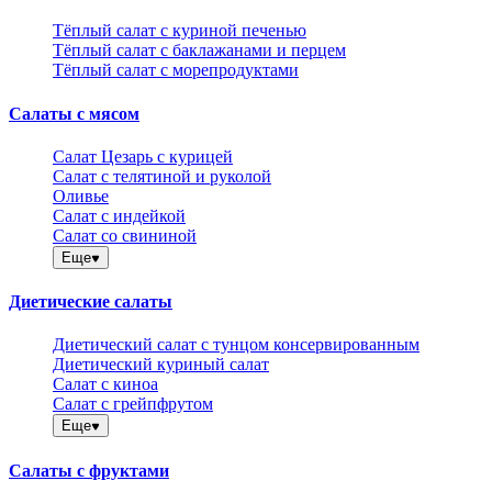
Тёплый салат с куриной печенью
Тёплый салат с баклажанами и перцем
Тёплый салат с морепродуктами
Салаты с мясом
Салат Цезарь с курицей
Салат с телятиной и руколой
Оливье
Салат с индейкой
Салат со свининой
Еще
Диетические салаты
Диетический салат с тунцом консервированным
Диетический куриный салат
Салат с киноа
Салат с грейпфрутом
Еще
Салаты с фруктами