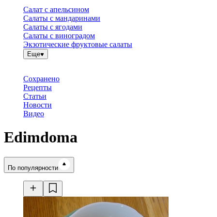
Салат с апельсином
Салаты с мандаринами
Салаты с ягодами
Салаты с виноградом
Экзотические фруктовые салаты
Еще
Сохранено
Рецепты
Статьи
Новости
Видео
Edimdoma
Время готовки
По популярности
Ингредиенты
Калорийность
Рецепты