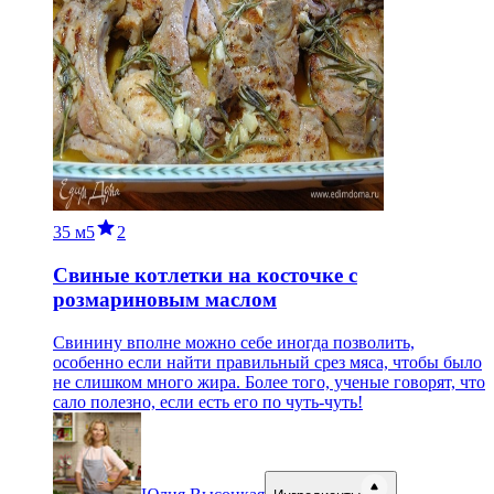
35 м
5
2
Свиные котлетки на косточке с
розмариновым маслом
Свинину вполне можно себе иногда позволить,
особенно если найти правильный срез мяса, чтобы было
не слишком много жира. Более того, ученые говорят, что
сало полезно, если есть его по чуть-чуть!