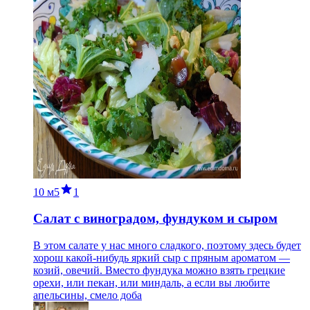
10 м
5
1
Салат с виноградом, фундуком и сыром
В этом салате у нас много сладкого, поэтому здесь будет
хорош какой-нибудь яркий сыр с пряным ароматом —
козий, овечий. Вместо фундука можно взять грецкие
орехи, или пекан, или миндаль, а если вы любите
апельсины, смело доба