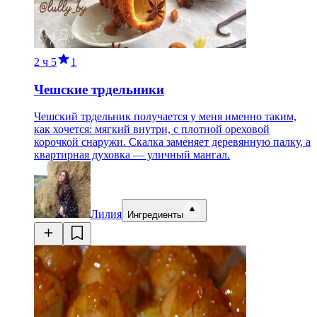
2 ч
5
1
Чешские трдельники
Чешский трдельник получается у меня именно таким,
как хочется: мягкий внутри, с плотной ореховой
корочкой снаружи. Скалка заменяет деревянную палку, а
квартирная духовка — уличный мангал.
Лилия
Ингредиенты