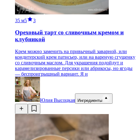
35 м
5
3
Ореховый тарт со сливочным кремом и
клубникой
Крем можно заменить на привычный заварной, или
кондитерский крем патисьер, или на вареную сгущенку
со сливочным маслом. Для украшения подойдут и
карамелизированные персики или абрикосы, но ягоды
— беспроигрышный вариант. Я н
Юлия Высоцкая
Ингредиенты