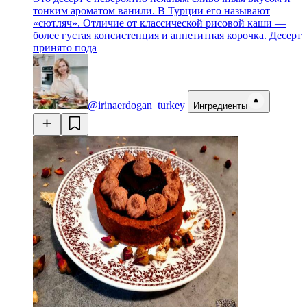
тонким ароматом ванили. В Турции его называют
«сютляч». Отличие от классической рисовой каши —
более густая консистенция и аппетитная корочка. Десерт
принято пода
@irinaerdogan_turkey
Ингредиенты