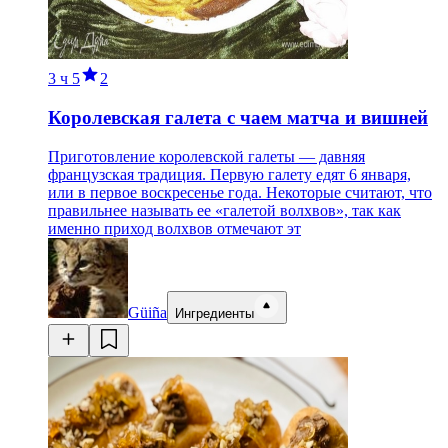
3 ч
5
2
Королевская галета с чаем матча и вишней
Приготовление королевской галеты — давняя
французская традиция. Первую галету едят 6 января,
или в первое воскресенье года. Некоторые считают, что
правильнее называть ее «галетой волхвов», так как
именно приход волхвов отмечают эт
Güiña
Ингредиенты