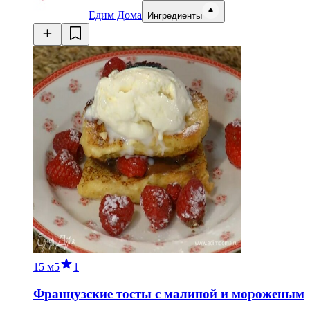
Едим Дома
Ингредиенты
15 м
5
1
Французские тосты с малиной и мороженым