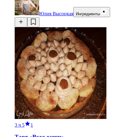
Юлия Высоцкая
Ингредиенты
3 ч
5
1
Тарт «Вкус осени»