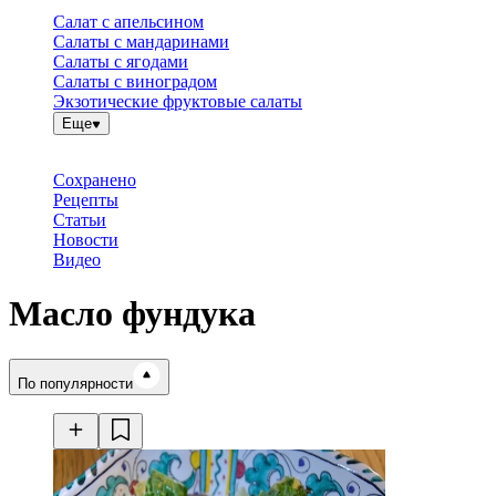
Салат с апельсином
Салаты с мандаринами
Салаты с ягодами
Салаты с виноградом
Экзотические фруктовые салаты
Еще
Сохранено
Рецепты
Статьи
Новости
Видео
Масло фундука
Время готовки
По популярности
Ингредиенты
Калорийность
Рецепты