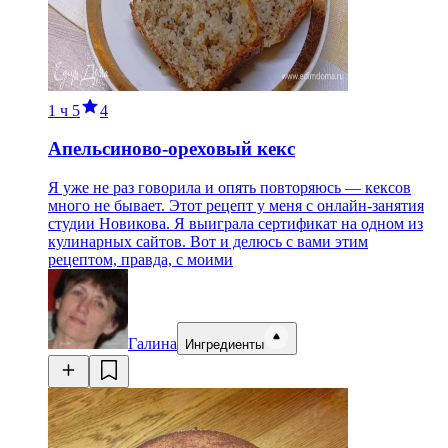
1 ч
5
4
Апельсиново-ореховый кекс
Я уже не раз говорила и опять повторяюсь — кексов
много не бывает. Этот рецепт у меня с онлайн-занятия
студии Новикова. Я выиграла сертификат на одном из
кулинарных сайтов. Вот и делюсь с вами этим
рецептом, правда, с моими
Галина
Ингредиенты