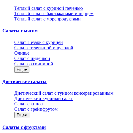
Тёплый салат с куриной печенью
Тёплый салат с баклажанами и перцем
Тёплый салат с морепродуктами
Салаты с мясом
Салат Цезарь с курицей
Салат с телятиной и руколой
Оливье
Салат с индейкой
Салат со свининой
Еще
Диетические салаты
Диетический салат с тунцом консервированным
Диетический куриный салат
Салат с киноа
Салат с грейпфрутом
Еще
Салаты с фруктами