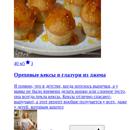
40 м
5
3
Ореховые кексы в глазури из джема
Я помню, что в детстве, когда хотелось выпечки, а у
мамы не было времени делать коржи или слоеное тесто,
она всегда пекла кексы. Кексы отлично спасают-
выручают, а этот рецепт вообще получается у всех, даже
у детей, которым захотел