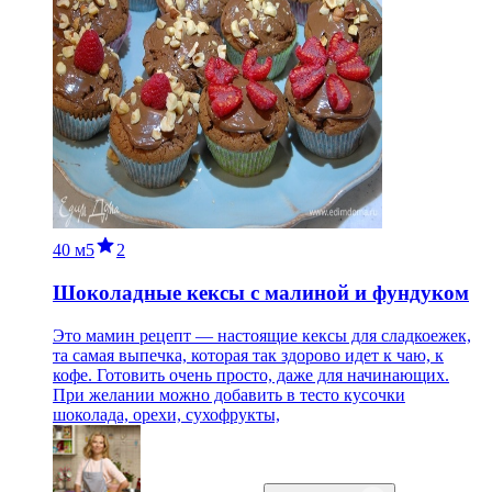
40 м
5
2
Шоколадные кексы с малиной и фундуком
Это мамин рецепт — настоящие кексы для сладкоежек,
та самая выпечка, которая так здорово идет к чаю, к
кофе. Готовить очень просто, даже для начинающих.
При желании можно добавить в тесто кусочки
шоколада, орехи, сухофрукты,