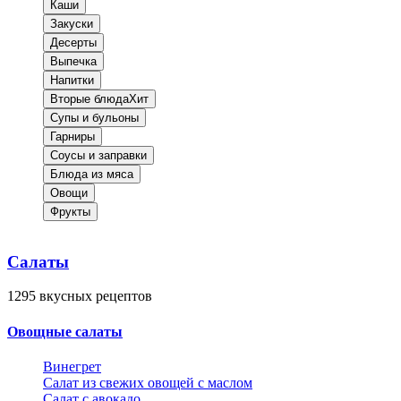
Каши
Закуски
Десерты
Выпечка
Напитки
Вторые блюда
Хит
Супы и бульоны
Гарниры
Соусы и заправки
Блюда из мяса
Овощи
Фрукты
Салаты
1295
вкусных рецептов
Овощные салаты
Винегрет
Салат из свежих овощей с маслом
Салат с авокадо