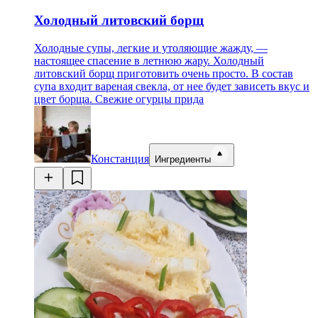
Холодный литовский борщ
Холодные супы, легкие и утоляющие жажду, —
настоящее спасение в летнюю жару. Холодный
литовский борщ приготовить очень просто. В состав
супа входит вареная свекла, от нее будет зависеть вкус и
цвет борща. Свежие огурцы прида
Констанция
Ингредиенты