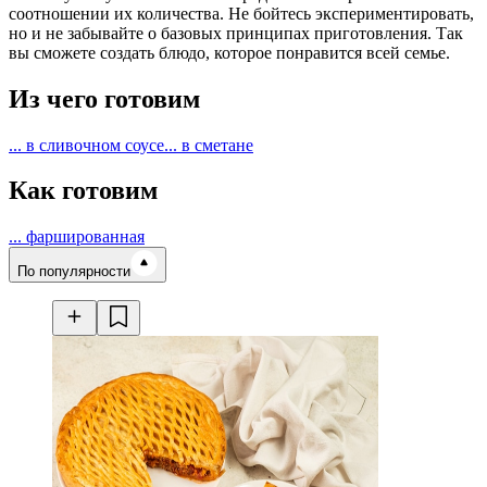
соотношении их количества. Не бойтесь экспериментировать,
но и не забывайте о базовых принципах приготовления. Так
вы сможете создать блюдо, которое понравится всей семье.
Из чего готовим
... в сливочном соусе
... в сметане
Как готовим
... фаршированная
Время готовки
По популярности
Ингредиенты
Калорийность
Рецепты