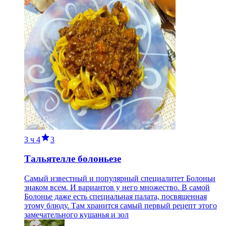
3 ч
4
3
Тальятелле болоньезе
Самый известный и популярный специалитет Болоньи
знаком всем. И вариантов у него множество. В самой
Болонье даже есть специальная палата, посвященная
этому блюду. Там хранится самый первый рецепт этого
замечательного кушанья и зол