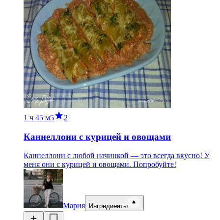
1 ч
45 м
5
2
Каннеллони с курицей и овощами
Каннеллони с любой начинкой — это всегда вкусно! У
меня они с курицей и овощами. Попробуйте!
Мария
Ингредиенты