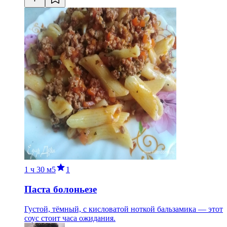
1 ч
30 м
5
1
Паста болоньезе
Густой, тёмный, с кисловатой ноткой бальзамика — этот
соус стоит часа ожидания.