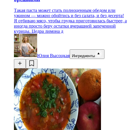
Такая паста может стать полноценным обедом или
ужином — можно обойтись и без салата, и без десерта!
Я отбиваю мясо, чтобы грудка приготовилась быстрее, а
иногда просто беру остатки вчерашней запеченной
курицы. Цедра лимона д
Юлия Высоцкая
Ингредиенты