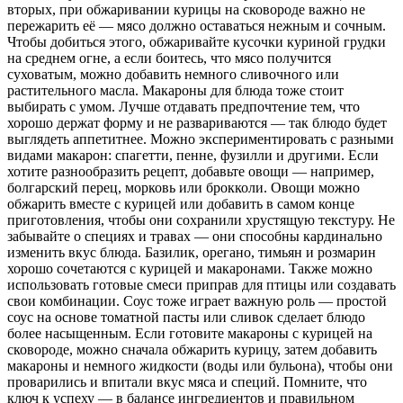
вторых, при обжаривании курицы на сковороде важно не
пережарить её — мясо должно оставаться нежным и сочным.
Чтобы добиться этого, обжаривайте кусочки куриной грудки
на среднем огне, а если боитесь, что мясо получится
суховатым, можно добавить немного сливочного или
растительного масла. Макароны для блюда тоже стоит
выбирать с умом. Лучше отдавать предпочтение тем, что
хорошо держат форму и не развариваются — так блюдо будет
выглядеть аппетитнее. Можно экспериментировать с разными
видами макарон: спагетти, пенне, фузилли и другими. Если
хотите разнообразить рецепт, добавьте овощи — например,
болгарский перец, морковь или брокколи. Овощи можно
обжарить вместе с курицей или добавить в самом конце
приготовления, чтобы они сохранили хрустящую текстуру. Не
забывайте о специях и травах — они способны кардинально
изменить вкус блюда. Базилик, орегано, тимьян и розмарин
хорошо сочетаются с курицей и макаронами. Также можно
использовать готовые смеси приправ для птицы или создавать
свои комбинации. Соус тоже играет важную роль — простой
соус на основе томатной пасты или сливок сделает блюдо
более насыщенным. Если готовите макароны с курицей на
сковороде, можно сначала обжарить курицу, затем добавить
макароны и немного жидкости (воды или бульона), чтобы они
проварились и впитали вкус мяса и специй. Помните, что
ключ к успеху — в балансе ингредиентов и правильном