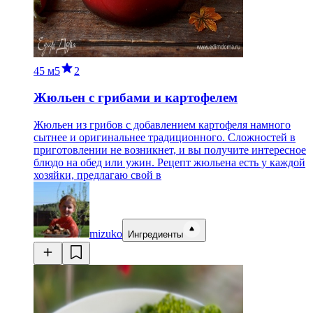
45 м
5
2
Жюльен с грибами и картофелем
Жюльен из грибов с добавлением картофеля намного
сытнее и оригинальнее традиционного. Сложностей в
приготовлении не возникнет, и вы получите интересное
блюдо на обед или ужин. Рецепт жюльена есть у каждой
хозяйки, предлагаю свой в
mizuko
Ингредиенты