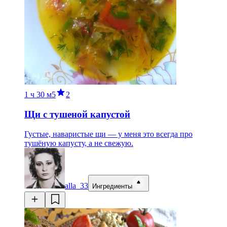
1 ч
30 м
5
2
Щи с тушеной капустой
Густые, наваристые щи — у меня это всегда про
тушёную капусту, а не свежую.
alla_33
Ингредиенты