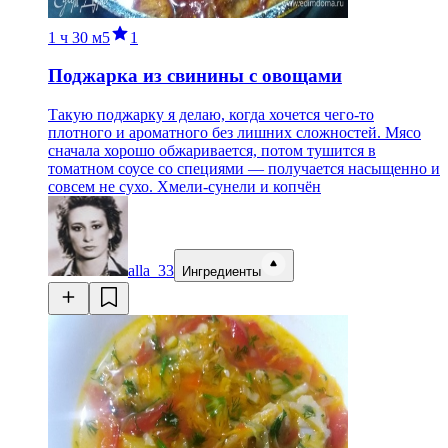
1 ч
30 м
5
1
Поджарка из свинины с овощами
Такую поджарку я делаю, когда хочется чего-то
плотного и ароматного без лишних сложностей. Мясо
сначала хорошо обжаривается, потом тушится в
томатном соусе со специями — получается насыщенно и
совсем не сухо. Хмели-сунели и копчён
alla_33
Ингредиенты