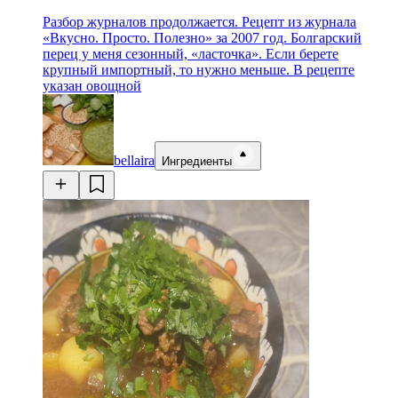
Разбор журналов продолжается. Рецепт из журнала
«Вкусно. Просто. Полезно» за 2007 год. Болгарский
перец у меня сезонный, «ласточка». Если берете
крупный импортный, то нужно меньше. В рецепте
указан овощной
bellaira
Ингредиенты