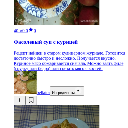
40 м
0.0
0
Фасолевый суп с курицей
Рецепт найден в старом кулинарном журнале. Готовится
достаточно быстро и несложно. Получается вкусно.
Куриное мясо обжаривается сначала. Можно взять филе
(грудку или бедра) или срезать мясо с костей.
bellaira
Ингредиенты