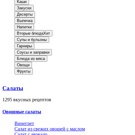
Каши
Закуски
Десерты
Выпечка
Напитки
Вторые блюда
Хит
Супы и бульоны
Гарниры
Соусы и заправки
Блюда из мяса
Овощи
Фрукты
Салаты
1295
вкусных рецептов
Овощные салаты
Винегрет
Салат из свежих овощей с маслом
Салат с авокадо