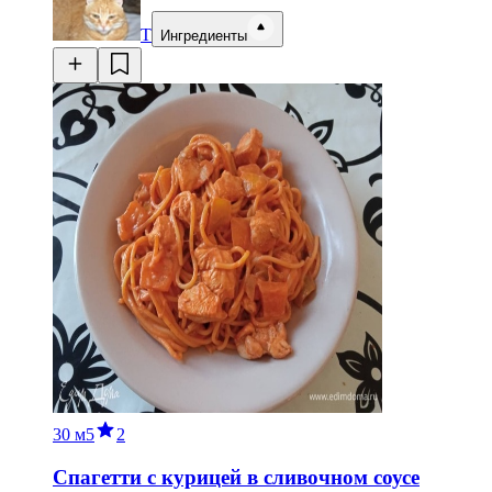
Т
Ингредиенты
30 м
5
2
Спагетти с курицей в сливочном соусе