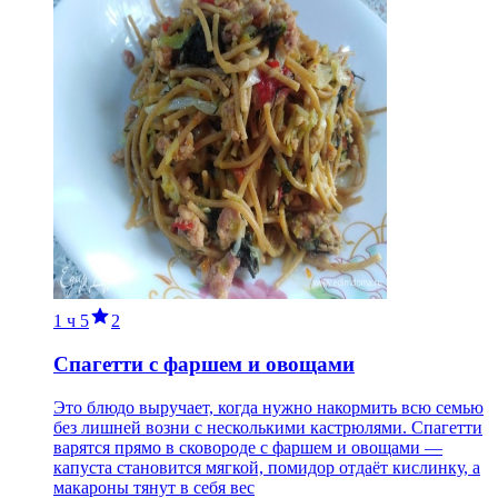
1 ч
5
2
Спагетти с фаршем и овощами
Это блюдо выручает, когда нужно накормить всю семью
без лишней возни с несколькими кастрюлями. Спагетти
варятся прямо в сковороде с фаршем и овощами —
капуста становится мягкой, помидор отдаёт кислинку, а
макароны тянут в себя вес