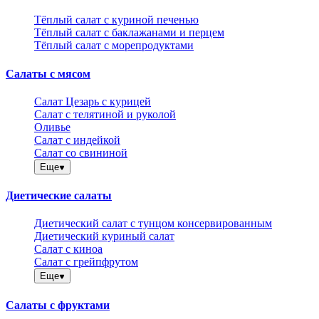
Тёплый салат с куриной печенью
Тёплый салат с баклажанами и перцем
Тёплый салат с морепродуктами
Салаты с мясом
Салат Цезарь с курицей
Салат с телятиной и руколой
Оливье
Салат с индейкой
Салат со свининой
Еще
Диетические салаты
Диетический салат с тунцом консервированным
Диетический куриный салат
Салат с киноа
Салат с грейпфрутом
Еще
Салаты с фруктами