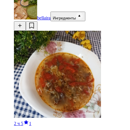
bellaira
Ингредиенты
2 ч
5
1