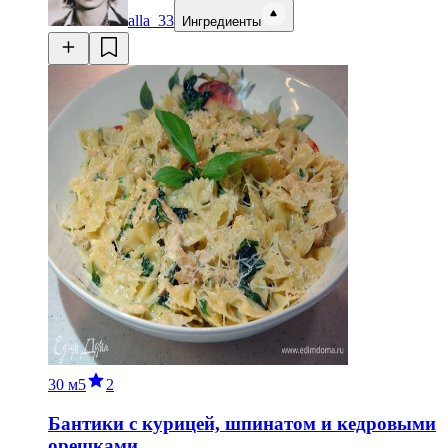
alla_33
Ингредиенты
30 м
5
2
Бантики с курицей, шпинатом и кедровыми
орешками