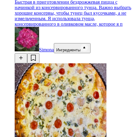
Быстрая в приготовлении бездрожжевая пицца с
начинкой из консервированного тунца. Важно выбрать
хорошие консервы, чтобы тунец был кусочками, а не
измельченным. Я использовала тунца,
консервированного в оливковом масле, которое я п
Simona
Ингредиенты