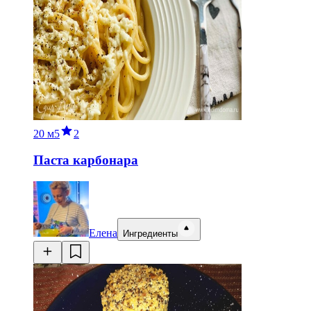
20 м
5
2
Паста карбонара
Елена
Ингредиенты