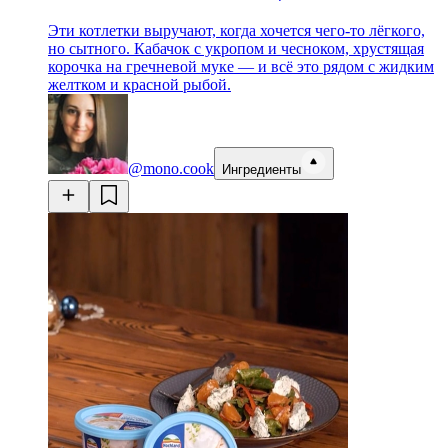
Эти котлетки выручают, когда хочется чего-то лёгкого,
но сытного. Кабачок с укропом и чесноком, хрустящая
корочка на гречневой муке — и всё это рядом с жидким
желтком и красной рыбой.
@mono.cook
Ингредиенты