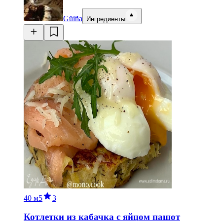
Güiña
Ингредиенты
40 м
5
3
Котлетки из кабачка с яйцом пашот