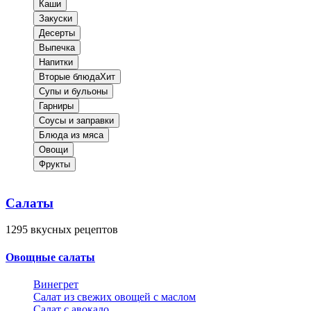
Каши
Закуски
Десерты
Выпечка
Напитки
Вторые блюда
Хит
Супы и бульоны
Гарниры
Соусы и заправки
Блюда из мяса
Овощи
Фрукты
Салаты
1295
вкусных рецептов
Овощные салаты
Винегрет
Салат из свежих овощей с маслом
Салат с авокадо