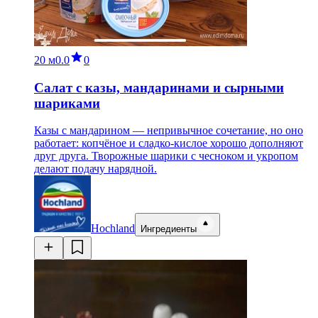
20 м
0.0
0
Салат с казы, мандаринами и сырными
шариками
Казы с мандарином — непривычное сочетание, но оно
работает: копчёное и сладко-кислое хорошо дополняют
друг друга. Творожные шарики с чесноком и укропом
делают подачу нарядной.
Hochland
Ингредиенты