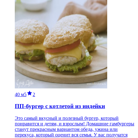
40 м
5
2
ПП-бургер с котлетой из индейки
Это самый вкусный и полезный бургер, который
понравится и детям, и взрослым! Домашние гамбургеры
станут прекрасным вариантом обеда, ужина или
перекуса, который оценит вся семья. У вас получатся