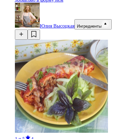
Юлия Высоцкая
Ингредиенты
1 ч
5
4