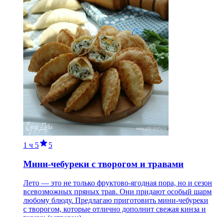
1 ч
5
5
Мини-чебуреки с творогом и травами
Лето — это не только фруктово-ягодная пора, но и сезон
всевозможных пряных трав. Они придают особый шарм
любому блюду. Предлагаю приготовить мини-чебуреки
с творогом, которые отлично дополнит свежая кинза и