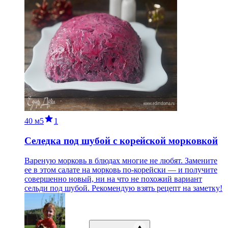
40 м
5
1
Селедка под шубой с корейской морковкой
Вареную морковь в блюдах многие не любят. Замените
ее в этом салате на морковь по-корейски — и получите
совершенно новый, ни на что не похожий вариант
сельди под шубой. Рекомендую взять рецепт на заметку!