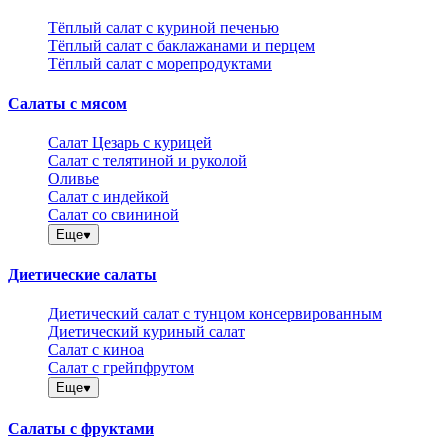
Тёплый салат с куриной печенью
Тёплый салат с баклажанами и перцем
Тёплый салат с морепродуктами
Салаты с мясом
Салат Цезарь с курицей
Салат с телятиной и руколой
Оливье
Салат с индейкой
Салат со свининой
Еще
Диетические салаты
Диетический салат с тунцом консервированным
Диетический куриный салат
Салат с киноа
Салат с грейпфрутом
Еще
Салаты с фруктами