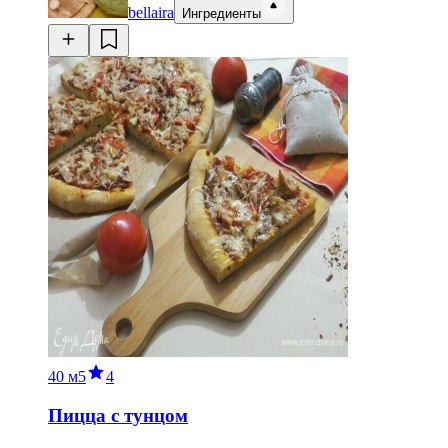
bellaira
Ингредиенты
40 м
5
4
Пицца с тунцом