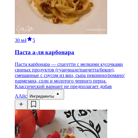
30 м
4
5
Паста а-ля карбонара
Паста карбонара — спагетти с мелкими кусочками
свиных продуктов (гуанчиале/панчетта/бекон),
смешанные с соусом из яиц, сыра пекорино/романо/
пармезана, соли и молотого черного перца.
Классический вариант не предполагает добав
А
Айс
Ингредиенты