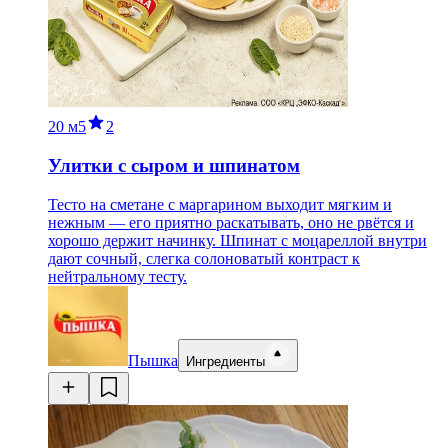
20 м
5
2
Улитки с сыром и шпинатом
Тесто на сметане с маргарином выходит мягким и
нежным — его приятно раскатывать, оно не рвётся и
хорошо держит начинку. Шпинат с моцареллой внутри
дают сочный, слегка солоноватый контраст к
нейтральному тесту.
Пышка
Ингредиенты