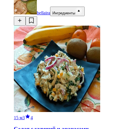
bellaira
Ингредиенты
15 м
3
4
Салат с курицей и ананасами