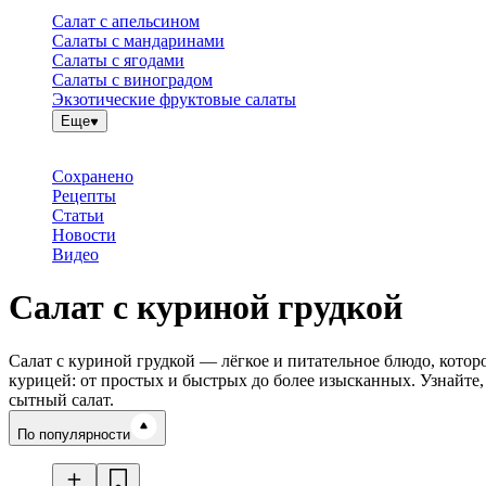
Салат с апельсином
Салаты с мандаринами
Салаты с ягодами
Салаты с виноградом
Экзотические фруктовые салаты
Еще
Сохранено
Рецепты
Статьи
Новости
Видео
Салат с куриной грудкой
Салат с куриной грудкой — лёгкое и питательное блюдо, котор
курицей: от простых и быстрых до более изысканных. Узнайте
сытный салат.
Время готовки
По популярности
Ингредиенты
Калорийность
Рецепты