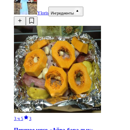
Yloris
Ингредиенты
3 ч
5
3
Печеное мясо «Айва-бара-тык»