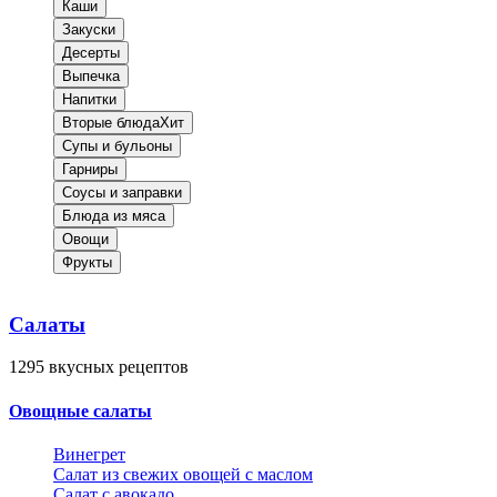
Каши
Закуски
Десерты
Выпечка
Напитки
Вторые блюда
Хит
Супы и бульоны
Гарниры
Соусы и заправки
Блюда из мяса
Овощи
Фрукты
Салаты
1295
вкусных рецептов
Овощные салаты
Винегрет
Салат из свежих овощей с маслом
Салат с авокадо