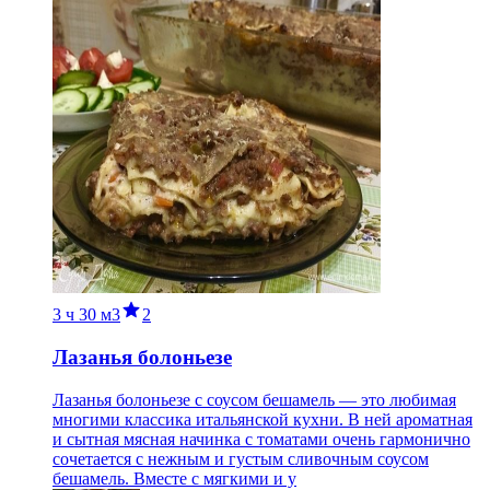
3 ч
30 м
3
2
Лазанья болоньезе
Лазанья болоньезе с соусом бешамель — это любимая
многими классика итальянской кухни. В ней ароматная
и сытная мясная начинка с томатами очень гармонично
сочетается с нежным и густым сливочным соусом
бешамель. Вместе с мягкими и у