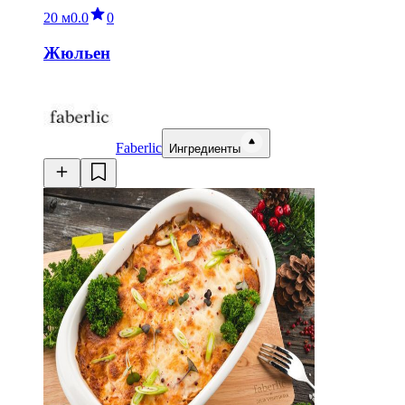
20 м
0.0
0
Жюльен
Faberlic
Ингредиенты