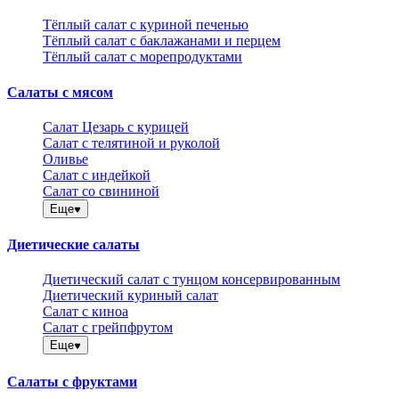
Тёплый салат с куриной печенью
Тёплый салат с баклажанами и перцем
Тёплый салат с морепродуктами
Салаты с мясом
Салат Цезарь с курицей
Салат с телятиной и руколой
Оливье
Салат с индейкой
Салат со свининой
Еще
Диетические салаты
Диетический салат с тунцом консервированным
Диетический куриный салат
Салат с киноа
Салат с грейпфрутом
Еще
Салаты с фруктами