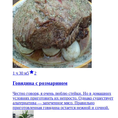
1 ч
30 м
5
2
Говядина с розмарином
Честно говоря, я очень люблю стейки. Но в домашних
условиях приготовить их непросто. Однако существует
альтернатива — запеченное мясо. Правильно
приготовленная говядина остается нежной и сочной.