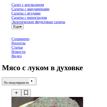
Салат с апельсином
Салаты с мандаринами
Салаты с ягодами
Салаты с виноградом
Экзотические фруктовые салаты
Еще
Сохранено
Рецепты
Статьи
Новости
Видео
Мясо с луком в духовке
Время готовки
По популярности
Ингредиенты
Калорийность
Рецепты