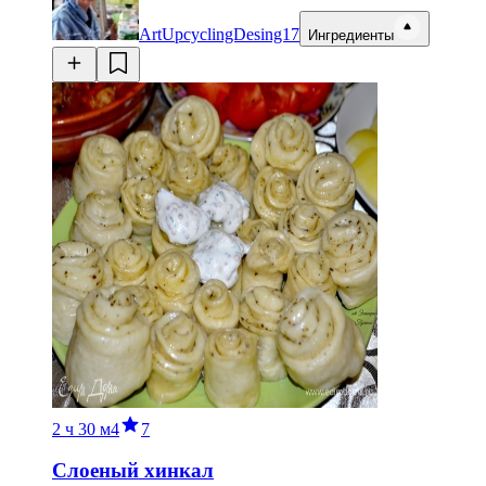
ArtUpcyclingDesing17
Ингредиенты
2 ч
30 м
4
7
Слоеный хинкал