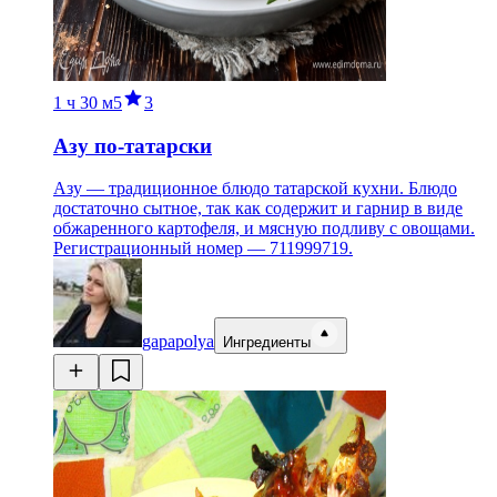
1 ч
30 м
5
3
Азу по-татарски
Азу — традиционное блюдо татарской кухни. Блюдо
достаточно сытное, так как содержит и гарнир в виде
обжаренного картофеля, и мясную подливу с овощами.
Регистрационный номер — 711999719.
gapapolya
Ингредиенты