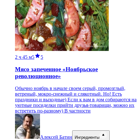
2 ч
45 м
5
5
Мясо запеченное «Ноябрьское
революционное»
Обычно ноябрь в начале своем серый, промозглый,
ветреный, мокро-снежный и слякотный. Но! Есть
праздники и выходные) Если к вам в дом собираются на
уютные посиделки прийти друзья-товарищи, можно их
встретить по-разному) В частности
Алексей Батин
Ингредиенты