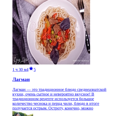
1 ч
30 м
4
5
Лагман
Лагман — это традиционное блюдо среднеазиатской
кухни, очень сытное и невероятно вкусное! В
традиционном рецепте используется большое
количество чеснока и перца чили, блюдо в итоге
получается острым. Остроту, конечно, можно