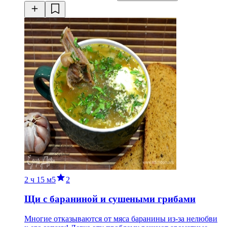
2 ч
15 м
5
2
Щи с бараниной и сушеными грибами
Многие отказываются от мяса баранины из-за нелюбви