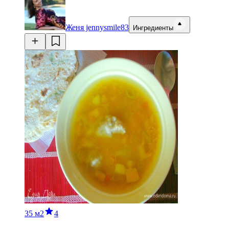
Женя jennysmile83
Ингредиенты
35 м
2
4