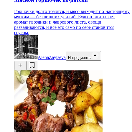
Горшочки долго томятся, и мясо выходит по-настоящему
мягким — без лишних усилий. Бульон впитывает
аромат гвоздики и лаврового листа, овощи
разваливаются, и всё это само по себе становится
соусом.
AlenaZaytseva
Ингредиенты