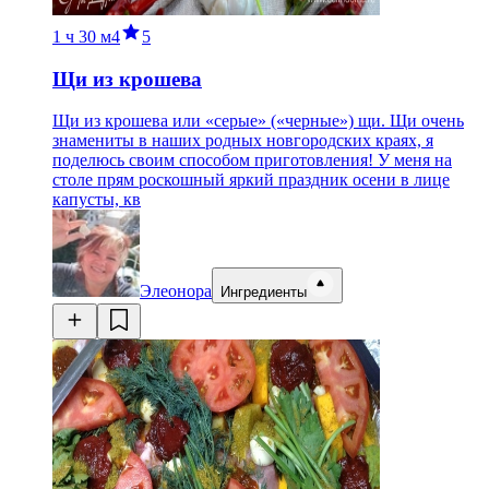
1 ч
30 м
4
5
Щи из крошева
Щи из крошева или «серые» («черные») щи. Щи очень
знамениты в наших родных новгородских краях, я
поделюсь своим способом приготовления! У меня на
столе прям роскошный яркий праздник осени в лице
капусты, кв
Элеонора
Ингредиенты