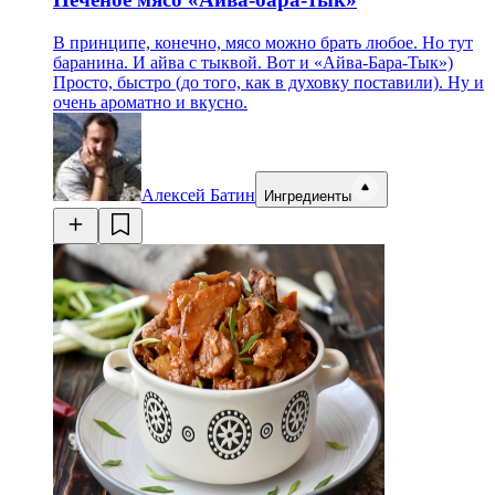
В принципе, конечно, мясо можно брать любое. Но тут
баранина. И айва с тыквой. Вот и «Айва-Бара-Тык»)
Просто, быстро (до того, как в духовку поставили). Ну и
очень ароматно и вкусно.
Алексей Батин
Ингредиенты