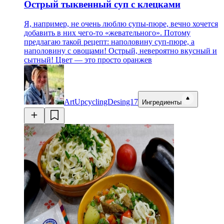
Острый тыквенный суп с клецками
Я, например, не очень люблю супы-пюре, вечно хочется
добавить в них чего-то «жевательного». Потому
предлагаю такой рецепт: наполовину суп-пюре, а
наполовину с овощами! Острый, невероятно вкусный и
сытный! Цвет — это просто оранжев
ArtUpcyclingDesing17
Ингредиенты