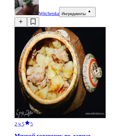
Witchenka
Ингредиенты
2 ч
5
5
Мясной горшочек по-датски