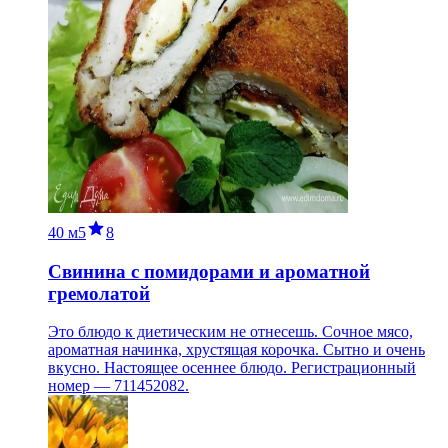
40 м
5
8
Свинина с помидорами и ароматной
гремолатой
Это блюдо к диетическим не отнесешь. Сочное мясо,
ароматная начинка, хрустящая корочка. Сытно и очень
вкусно. Настоящее осеннее блюдо. Регистрационный
номер — 711452082.