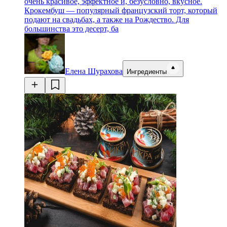
очень красивое, эффектное и, безусловно, вкусное.
Крокембуш — популярный французский торт, который
подают на свадьбах, а также на Рождество. Для
большинства это десерт, ба
Елена Шурахова
Ингредиенты