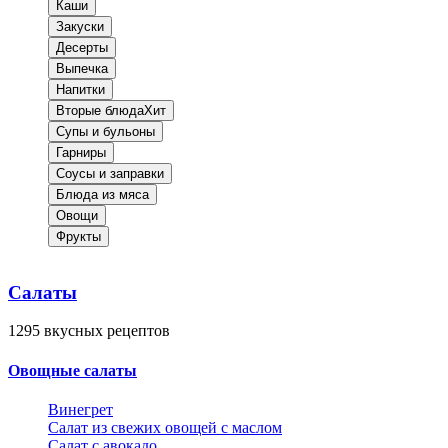
Каши
Закуски
Десерты
Выпечка
Напитки
Вторые блюда
Хит
Супы и бульоны
Гарниры
Соусы и заправки
Блюда из мяса
Овощи
Фрукты
Салаты
1295
вкусных рецептов
Овощные салаты
Винегрет
Салат из свежих овощей с маслом
Салат с авокадо