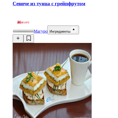
Севиче из тунца с грейпфрутом
Магуро
Ингредиенты