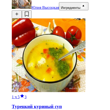
Юлия Высоцкая
Ингредиенты
1 ч
5
3
Турецкий куриный суп