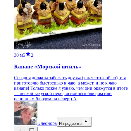
30 м
5
2
Канапе «Морской штиль»
Сегодня должны забежать друзья (как я это люблю), и я
приготовлю быстренько к чаю, а может, и не к чаю
канапе! Только позже я узнаю, чем они окажутся в итоге
— легкой закуской перед основным блюдом или
основным блюдом на вечер:) А
Элеонора
Ингредиенты