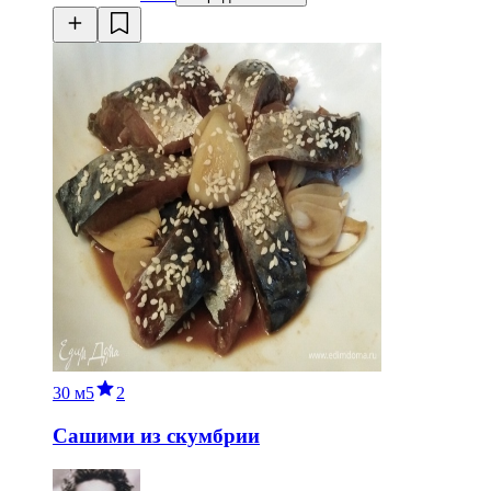
30 м
5
2
Сашими из скумбрии