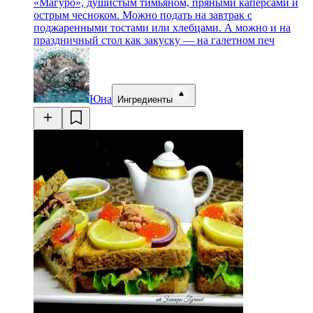
«Магуро», душистым тимьяном, пряными каперсами и
острым чесноком. Можно подать на завтрак с
поджаренными тостами или хлебцами. А можно и на
праздничный стол как закуску — на галетном печ
Юна
Ингредиенты