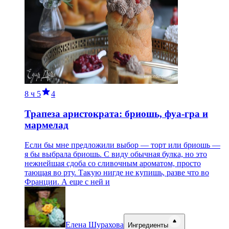
8 ч
5
4
Трапеза аристократа: бриошь, фуа-гра и
мармелад
Если бы мне предложили выбор — торт или бриошь —
я бы выбрала бриошь. С виду обычная булка, но это
нежнейшая сдоба со сливочным ароматом, просто
тающая во рту. Такую нигде не купишь, разве что во
Франции. А еще с ней и
Елена Шурахова
Ингредиенты