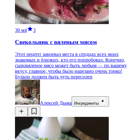
30 м
4
3
Свекольник с вяленым мясом
Этот рецепт завоевал места в сердцах всех моих
знакомых и близких, кто его попробовал. Конечно,
сыровяленое мясо может быть любым — по вашему
вкусу, главное, чтобы было нарезано очень тонко!
Бульон должен быть чуть пересолен
Алексей Дыма
Ингредиенты