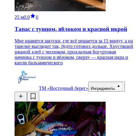
25 м
0.0
0
Тапас с тунцом, яблоком и красной икрой
Мне нравятся закуски, где всё решается за 15 минут, а на
тарелке выглядит так, будто готовил дольше. Хрустящий
ржаной хлеб с чесноком, прохладная йогуртовая
начинка с тунцом и яблоком, сверху — красная икра и
капли бальзамического
ТМ «Восточный берег»
Ингредиенты