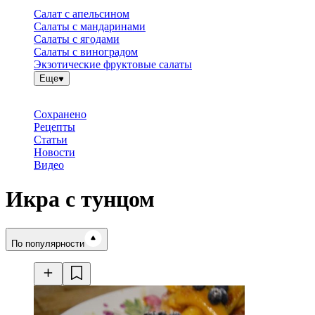
Салат с апельсином
Салаты с мандаринами
Салаты с ягодами
Салаты с виноградом
Экзотические фруктовые салаты
Еще
Сохранено
Рецепты
Статьи
Новости
Видео
Икра с тунцом
Время готовки
По популярности
Ингредиенты
Калорийность
Рецепты