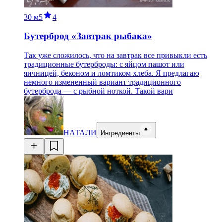
30 м
5
4
Бутерброд «Завтрак рыбака»
Так уже сложилось, что на завтрак все привыкли есть
традиционные бутерброды: с яйцом пашот или
яичницей, беконом и ломтиком хлеба. Я предлагаю
немного измененный вариант традиционного
бутерброда — с рыбной ноткой. Такой вари
НАТАЛИ
Ингредиенты