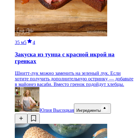
35 м
5
4
Закуска из тунца с красной икрой на
гренках
Шнитт-лук можно заменить на зеленый лук. Если
хотите получить дополнительную остринку — добавьте
в майонез васаби. Вместо гренок подойдут хлебцы.
Юлия Высоцкая
Ингредиенты