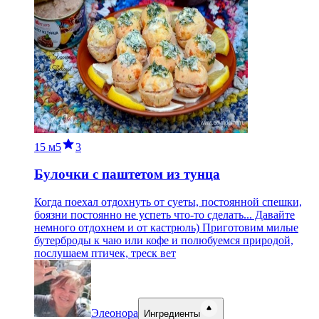
15 м
5
3
Булочки с паштетом из тунца
Когда поехал отдохнуть от суеты, постоянной спешки,
боязни постоянно не успеть что-то сделать... Давайте
немного отдохнем и от кастрюль) Приготовим милые
бутерброды к чаю или кофе и полюбуемся природой,
послушаем птичек, треск вет
Элеонора
Ингредиенты