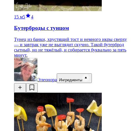
15 м
5
4
Бутерброды с тунцом
Тунец из банки, хрустящий тост и немного икры сверху
— и завтрак уже не выглядит скучно. Такой бутерброд
сытный, но не тяжёлый, и собирается буквально за пять
минут.
Элеонора
Ингредиенты