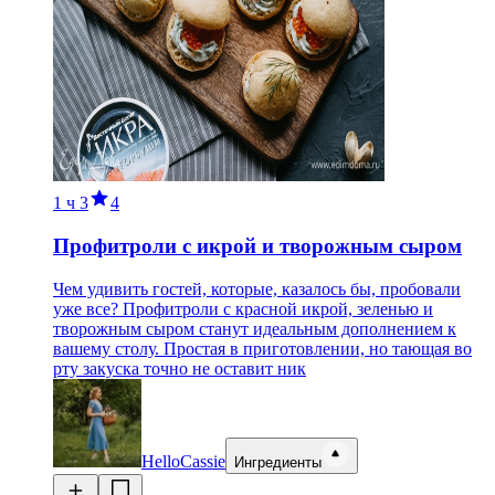
1 ч
3
4
Профитроли с икрой и творожным сыром
Чем удивить гостей, которые, казалось бы, пробовали
уже все? Профитроли с красной икрой, зеленью и
творожным сыром станут идеальным дополнением к
вашему столу. Простая в приготовлении, но тающая во
рту закуска точно не оставит ник
HelloCassie
Ингредиенты