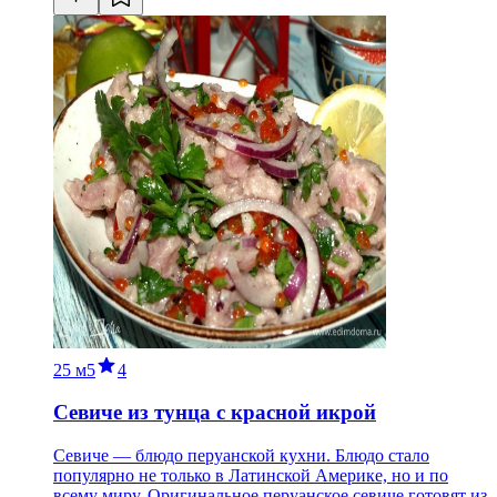
25 м
5
4
Севиче из тунца с красной икрой
Севиче — блюдо перуанской кухни. Блюдо стало
популярно не только в Латинской Америке, но и по
всему миру. Оригинальное перуанское севиче готовят из