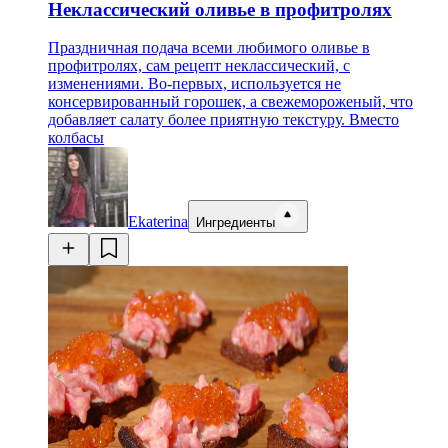
Неклассический оливье в профитролях
Праздничная подача всеми любимого оливье в
профитролях, сам рецепт неклассический, с
изменениями. Во-первых, используется не
консервированный горошек, а свежемороженый, что
добавляет салату более приятную текстуру. Вместо
колбасы
Ekaterina
Ингредиенты