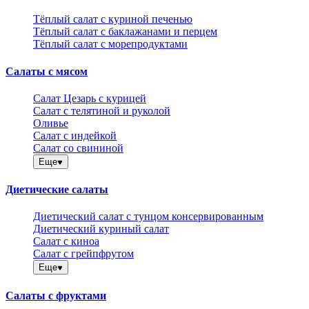
Тёплый салат с куриной печенью
Тёплый салат с баклажанами и перцем
Тёплый салат с морепродуктами
Салаты с мясом
Салат Цезарь с курицей
Салат с телятиной и руколой
Оливье
Салат с индейкой
Салат со свининой
Еще
Диетические салаты
Диетический салат с тунцом консервированным
Диетический куриный салат
Салат с киноа
Салат с грейпфрутом
Еще
Салаты с фруктами