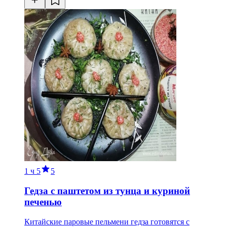
1 ч
5
5
Гедза с паштетом из тунца и куриной
печенью
Китайские паровые пельмени гедза готовятся с