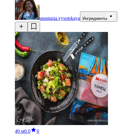
anastasia.vysotskaya
Ингредиенты
40 м
0.0
0